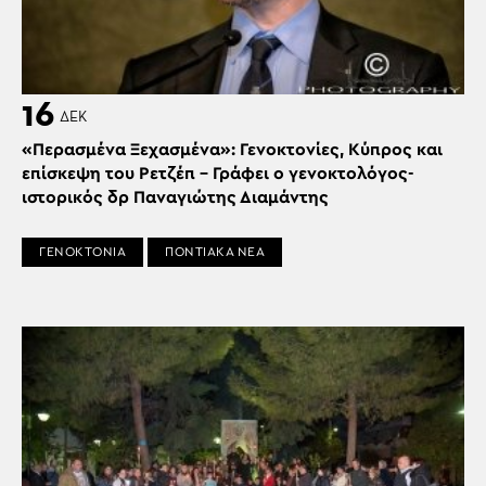
16
ΔΕΚ
«Περασμένα Ξεχασμένα»: Γενοκτονίες, Κύπρος και
επίσκεψη του Ρετζέπ – Γράφει ο γενοκτολόγος-
ιστορικός δρ Παναγιώτης Διαμάντης
ΓΕΝΟΚΤΟΝΙΑ
ΠΟΝΤΙΑΚΑ ΝΕΑ