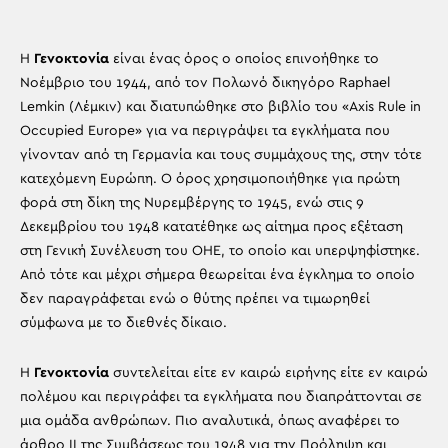
Η
Γενοκτονία
είναι ένας όρος ο οποίος επινοήθηκε το
Νοέμβριο του 1944, από τον Πολωνό δικηγόρο Raphael
Lemkin (Λέμκιν) και διατυπώθηκε στο βιβλίο του «Axis Rule in
Occupied Europe» για να περιγράψει τα εγκλήματα που
γίνονταν από τη Γερμανία και τους συμμάχους της, στην τότε
κατεχόμενη Ευρώπη. Ο όρος χρησιμοποιήθηκε για πρώτη
φορά στη δίκη της Νυρεμβέργης το 1945, ενώ στις 9
Δεκεμβρίου του 1948 κατατέθηκε ως αίτημα προς εξέταση
στη Γενική Συνέλευση του ΟΗΕ, το οποίο και υπερψηφίστηκε.
Από τότε και μέχρι σήμερα θεωρείται ένα έγκλημα το οποίο
δεν παραγράφεται ενώ ο θύτης πρέπει να τιμωρηθεί
σύμφωνα με το διεθνές δίκαιο.
Η
Γενοκτονία
συντελείται είτε εν καιρώ ειρήνης είτε εν καιρώ
πολέμου και περιγράφει τα εγκλήματα που διαπράττονται σε
μια ομάδα ανθρώπων. Πιο αναλυτικά, όπως αναφέρει το
άρθρο ΙΙ της Συμβάσεως του 1948 για την Πρόληψη και