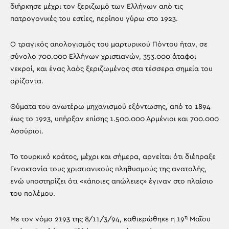
διήρκησε μέχρι τον ξεριζωμό των Ελλήνων από τις
πατρογονικές του εστίες, περίπου γύρω στο 1923.
Ο τραγικός απολογισμός του μαρτυρικού Πόντου ήταν, σε
σύνολο 700.000 Ελλήνων χριστιανών, 353.000 άταφοι
νεκροί, και ένας λαός ξεριζωμένος στα τέσσερα σημεία του
ορίζοντα.
Θύματα του ανωτέρω μηχανισμού εξόντωσης, από το 1894
έως το 1923, υπήρξαν επίσης 1.500.000 Αρμένιοι και 700.000
Ασσύριοι.
Το τουρκικό κράτος, μέχρι και σήμερα, αρνείται ότι διέπραξε
Γενοκτονία τους χριστιανικούς πληθυσμούς της ανατολής,
ενώ υποστηρίζει ότι «κάποιες απώλειες» έγιναν στο πλαίσιο
του πολέμου.
η
Με τον νόμο 2193 της 8/11/3/94, καθιερώθηκε η 19
Μαΐου