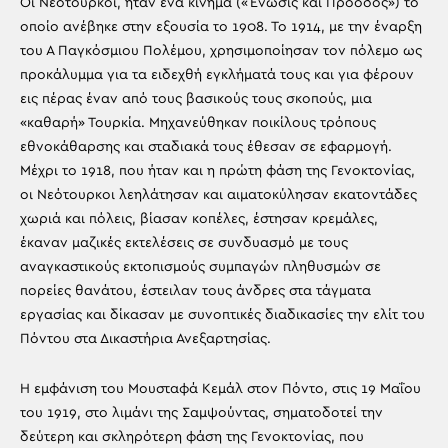
Οι Νεότουρκοι, ήταν ένα κίνημα («Ένωσις και Πρόοδος») το
οποίο ανέβηκε στην εξουσία το 1908. Το 1914, με την έναρξη
του Α Παγκόσμιου Πολέμου, χρησιμοποίησαν τον πόλεμο ως
προκάλυμμα για τα ειδεχθή εγκλήματά τους και για φέρουν
εις πέρας έναν από τους βασικούς τους σκοπούς, μια
«καθαρή» Τουρκία. Μηχανεύθηκαν ποικίλους τρόπους
εθνοκάθαρσης και σταδιακά τους έθεσαν σε εφαρμογή.
Μέχρι το 1918, που ήταν και η πρώτη φάση της Γενοκτονίας,
οι Νεότουρκοι λεηλάτησαν και αιματοκύλησαν εκατοντάδες
χωριά και πόλεις, βίασαν κοπέλες, έστησαν κρεμάλες,
έκαναν μαζικές εκτελέσεις σε συνδυασμό με τους
αναγκαστικούς εκτοπισμούς συμπαγών πληθυσμών σε
πορείες θανάτου, έστειλαν τους άνδρες στα τάγματα
εργασίας και δίκασαν με συνοπτικές διαδικασίες την ελίτ του
Πόντου στα Δικαστήρια Ανεξαρτησίας.
Η εμφάνιση του Μουσταφά Κεμάλ στον Πόντο, στις 19 Μαΐου
του 1919, στο λιμάνι της Σαμψούντας, σηματοδοτεί την
δεύτερη και σκληρότερη φάση της Γενοκτονίας, που