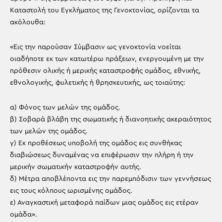
Καταστολή του Εγκλήματος της Γενοκτονίας, ορίζονται τα
ακόλουθα:
«Εις την παρούσαν Σύμβασιν ως γενοκτονία νοείται
οιαδήποτε εκ των κατωτέρω πράξεων, ενεργουμένη με την
πρόθεσιν ολικής ή μερικής καταστροφής ομάδος, εθνικής,
εθνολογικής, φυλετικής ή θρησκευτικής, ως τοιαύτης:
α) Φόνος των μελών της ομάδος.
β) Σοβαρά βλάβη της σωματικής ή διανοητικής ακεραιότητος
των μελών της ομάδος.
γ) Εκ προθέσεως υποβολή της ομάδος εις συνθήκας
διαβιώσεως δυναμένας να επιφέρωσιν την πλήρη ή την
μερικήν σωματικήν καταστροφήν αυτής.
δ) Μέτρα αποβλέποντα εις την παρεμπόδισιν των γεννήσεως
εις τους κόλπους ωρισμένης ομάδος.
ε) Αναγκαστική μεταφορά παίδων μιας ομάδος εις ετέραν
ομάδα».