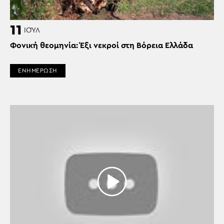
11
ΙΟΎΛ
Φονική θεομηνία: Έξι νεκροί στη Βόρεια Ελλάδα
ΕΝΗΜΕΡΩΣΗ