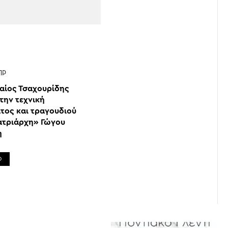
ΠΡ
αίος Τσαχουρίδης
την τεχνική
ατος και τραγουδιού
ατριάρχη» Γώγου
η
Ο