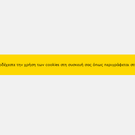
ποδέχεστε την χρήση των cookies στη συσκευή σας όπως περιγράφεται σ
Πόντος
Eshop
Ιστορία
Προϊόντα
Λαογραφία
Όροι χρή
Θρησκεία
Πολιτική 