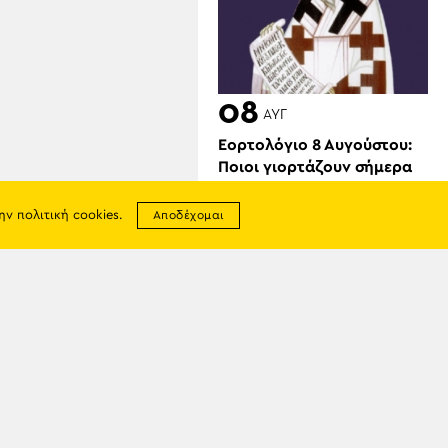
08
ΑΥΓ
Εορτολόγιο 8 Αυγούστου:
Ποιοι γιορτάζουν σήμερα
την
πολιτική cookies
.
Αποδέχομαι
σης
08
απορρήτου
ΑΥΓ