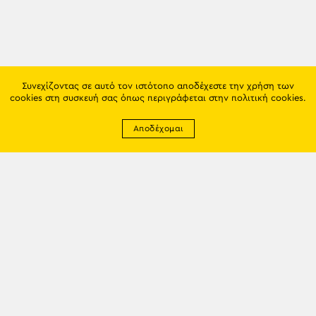
Συνεχίζοντας σε αυτό τον ιστότοπο αποδέχεστε την χρήση των
cookies στη συσκευή σας όπως περιγράφεται στην
πολιτική cookies
.
Αποδέχομαι
Newsletter
EMAIL: info@trapezounta.gr
TRAPEZOUNTA © 2017 | Made by VGwebthings