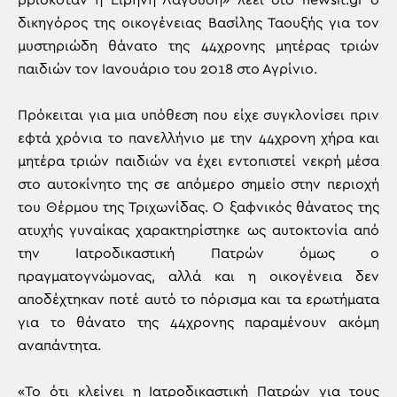
βρισκόταν η Ειρήνη Λαγούδη» λέει στο newsit.gr ο
δικηγόρος της οικογένειας Βασίλης Ταουξής για τον
μυστηριώδη θάνατο της 44χρονης μητέρας τριών
παιδιών τον Ιανουάριο του 2018 στο Αγρίνιο.
Πρόκειται για μια υπόθεση που είχε συγκλονίσει πριν
εφτά χρόνια το πανελλήνιο με την 44χρονη χήρα και
μητέρα τριών παιδιών να έχει εντοπιστεί νεκρή μέσα
στο αυτοκίνητο της σε απόμερο σημείο στην περιοχή
του Θέρμου της Τριχωνίδας. Ο ξαφνικός θάνατος της
ατυχής γυναίκας χαρακτηρίστηκε ως αυτοκτονία από
την Ιατροδικαστική Πατρών όμως ο
πραγματογνώμονας, αλλά και η οικογένεια δεν
αποδέχτηκαν ποτέ αυτό το πόρισμα και τα ερωτήματα
για το θάνατο της 44χρονης παραμένουν ακόμη
αναπάντητα.
«Το ότι κλείνει η Ιατροδικαστική Πατρών για τους