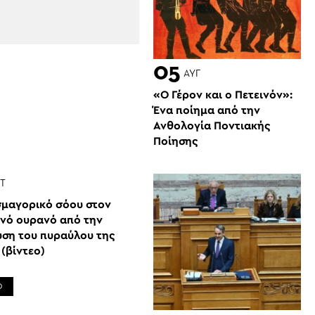
05
ΑΥΓ
«Ο Γέρον και ο Πετεινόν»:
Ένα ποίημα από την
Ανθολογία Ποντιακής
Ποίησης
Τ
μαγορικό σόου στον
ινό ουρανό από την
υση του πυραύλου της
(βίντεο)
Ο