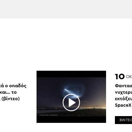
10
ΟΚ
κά ο οπαδός
Φαντασ
 και… το
νυχτερ
 (βίντεο)
εκτόξε
SpaceX 
ΒΙΝΤΕ