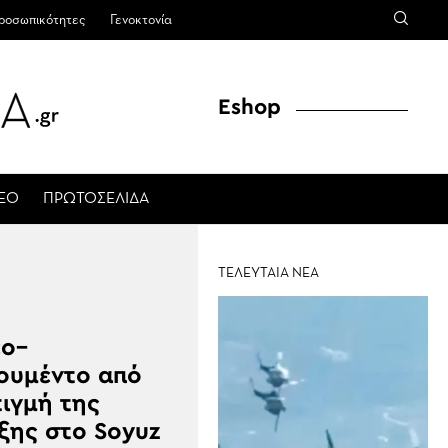
ροσωπικότητες
Γενοκτονία
Eshop
ΤΕΟ
ΠΡΩΤΟΣΕΛΙΔΑ
ΤΕΛΕΥΤΑΙΑ ΝΕΑ
εο–
ουμέντο από
τιγμή της
ξης στο Soyuz