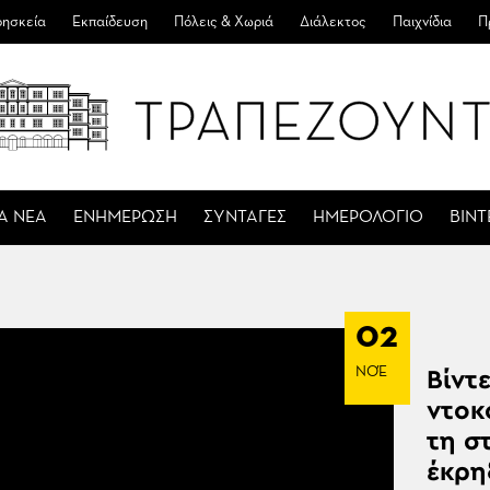
ησκεία
Εκπαίδευση
Πόλεις & Χωριά
Διάλεκτος
Παιχνίδια
Π
Α ΝΕΑ
ΕΝΗΜΕΡΩΣΗ
ΣΥΝΤΑΓΕΣ
ΗΜΕΡΟΛΟΓΙΟ
ΒΙΝ
02
ΝΟΈ
Βίντ
ντοκ
τη σ
έκρη