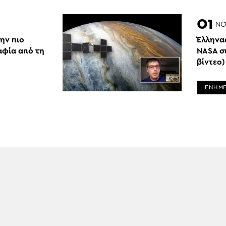
01
ΝΟ
ην πιο
Έλληνα
φία από τη
NASA σ
βίντεο)
ΕΝΗΜ