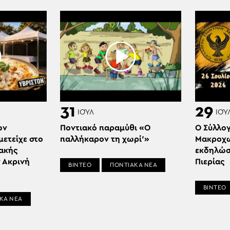
31
29
ΙΟΎΛ
ΙΟΎ
ων
Ποντιακό παραμύθι «Ο
Ο Σύλλο
ετείχε στο
παλλήκαρον τη χωρί’»
Μακροχω
ιακής
εκδηλώσ
 Ακρινή
Πιερίας
ΒΙΝΤΕΟ
ΠΟΝΤΙΑΚΑ ΝΕΑ
ΒΙΝΤΕΟ
ΚΑ ΝΕΑ