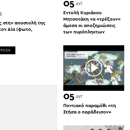
05
ΑΥΓ
Εντολή Κυριάκου
Έ
Μητσοτάκη να «τρέξουν»
ς στην αποστολή της
άμεσα οι αποζημιώσεις
τον Δία (φωτο,
των πυρόπληκτων
ΕΡΩΣΗ
05
ΑΥΓ
Ποντιακό παραμύθι «τη
Στήσα ο παράδεισον»