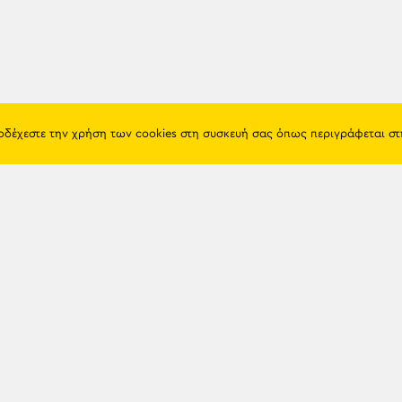
ποδέχεστε την χρήση των cookies στη συσκευή σας όπως περιγράφεται σ
Πόντος
Eshop
Ιστορία
Προϊόντα
Λαογραφία
Όροι χρή
Θρησκεία
Πολιτική 
Εκπαίδευση
Επικοινων
Πόλεις & Χωριά
Διάλεκτος