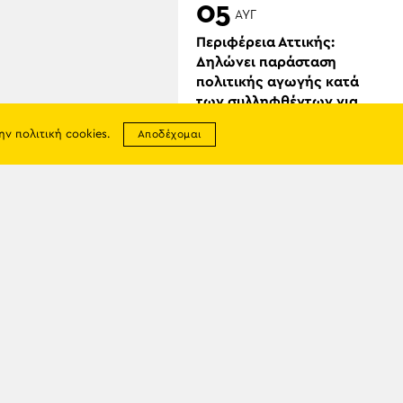
05
ΑΥΓ
Περιφέρεια Αττικής:
Δηλώνει παράσταση
πολιτικής αγωγής κατά
των συλληφθέντων για
την φωτιά
την
πολιτική cookies
.
Αποδέχομαι
σης
απορρήτου
ία
05
ΑΥΓ
3ήμερες Πολιτιστικές
Εκδηλώσεις από τον