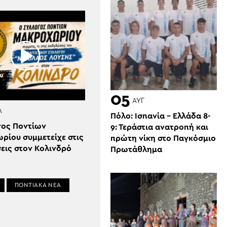
05
ΑΥΓ
Λ
Πόλο: Ισπανία – Ελλάδα 8-
γος Ποντίων
9: Τεράστια ανατροπή και
ρίου συμμετείχε στις
πρώτη νίκη στο Παγκόσμιο
εις στον Κολινδρό
Πρωτάθλημα
ΠΟΝΤΙΑΚΑ ΝΕΑ