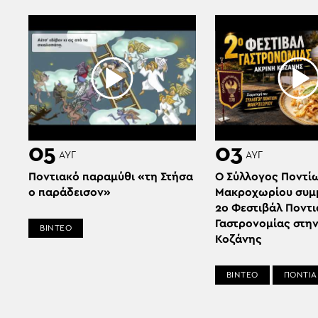
05
03
ΑΥΓ
ΑΥΓ
Ποντιακό παραμύθι «τη Στήσα
Ο Σύλλογος Ποντί
ο παράδεισον»
Μακροχωρίου συμμ
2ο Φεστιβάλ Ποντ
Γαστρονομίας στην
ΒΙΝΤΕΟ
Κοζάνης
ΒΙΝΤΕΟ
ΠΟΝΤΙΑ