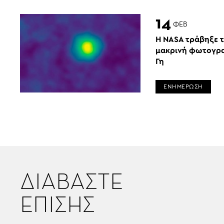
14
ΦΕΒ
H NASA τράβηξε τ
μακρινή φωτογρα
Γη
ΕΝΗΜΕΡΩΣΗ
ΔΙΑΒΑΣΤΕ
ΕΠΙΣΗΣ