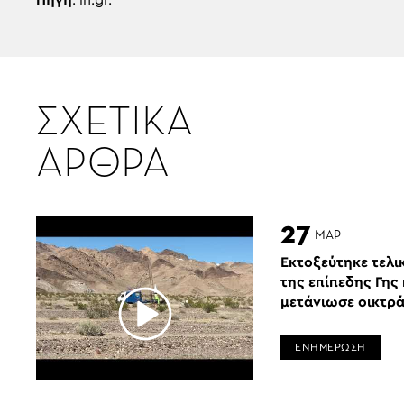
Πηγή
: in.gr.
ΣΧΕΤΙΚΑ
ΑΡΘΡΑ
27
ΜΑΡ
Εκτοξεύτηκε τελι
της επίπεδης Γης
μετάνιωσε οικτρά
ΕΝΗΜΕΡΩΣΗ