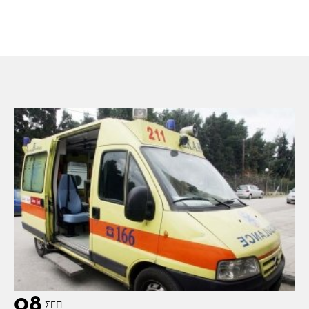
08
ΣΕΠ