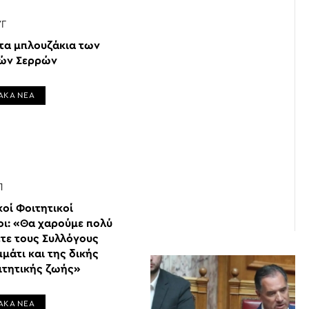
ΥΓ
 τα μπλουζάκια των
ών Σερρών
ΑΚΑ ΝΕΑ
Π
οί Φοιτητικοί
οι: «Θα χαρούμε πολύ
ετε τους Συλλόγους
μάτι και της δικής
ιτητικής ζωής»
ΑΚΑ ΝΕΑ