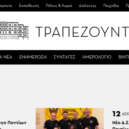
ησκεία
Εκπαίδευση
Πόλεις & Χωριά
Διάλεκτος
Παιχνίδια
Π
Α ΝΕΑ
ΕΝΗΜΕΡΩΣΗ
ΣΥΝΤΑΓΕΣ
ΗΜΕΡΟΛΟΓΙΟ
ΒΙΝ
12
ΔΕ
λογο Ποντίων
Νέο Δ.Σ