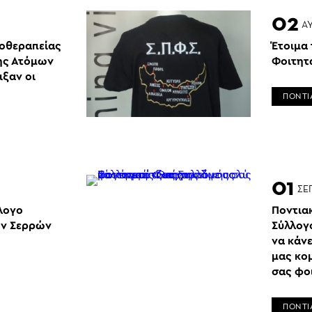
02
Α
οθεραπείας
Έτοιμα
ης Ατόμων
Φοιτητ
ιξαν οι
ΠΟΝΤΙ
01
ΣΕ
λλογο
Ποντιακ
ών Σερρών
Σύλλογ
να κάν
μας κομ
σας φο
ΠΟΝΤΙ