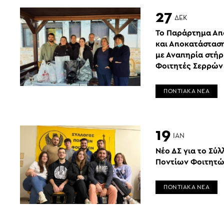
27
ΔΕΚ
Το Παράρτημα Απ
και Αποκατάστασ
με Αναπηρία στήρ
Φοιτητές Σερρών
ΠΟΝΤΙΑΚΑ ΝΕΑ
19
ΙΑΝ
Νέο ΔΣ για το Σύ
Ποντίων Φοιτητ
ΠΟΝΤΙΑΚΑ ΝΕΑ