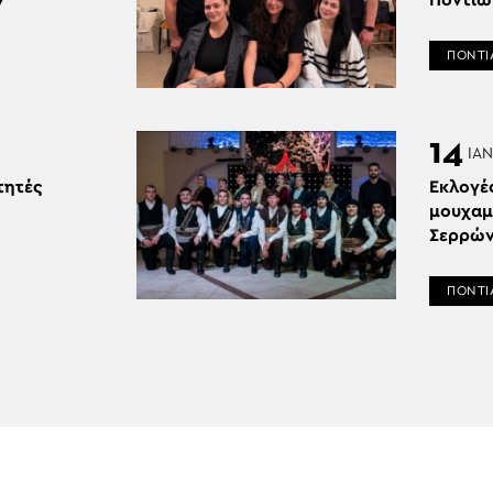
ν
Ποντίω
ΠΟΝΤΙ
14
ΙΑΝ
τητές
Εκλογές
μουχαμ
Σερρώ
ΠΟΝΤΙ