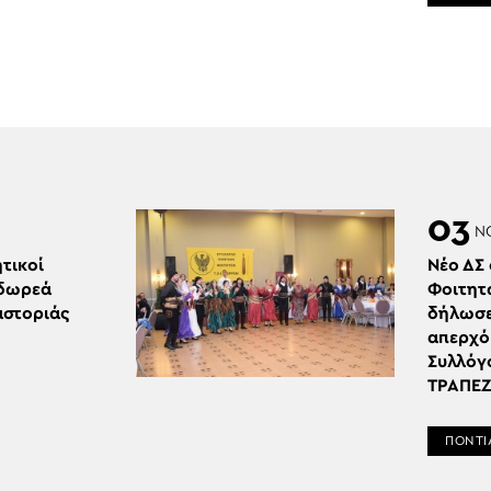
03
Ν
τικοί
Νέο ΔΣ
 δωρεά
Φοιτητ
αστοριάς
δήλωσε 
απερχό
Συλλόγ
ΤΡΑΠΕΖ
ΠΟΝΤΙ