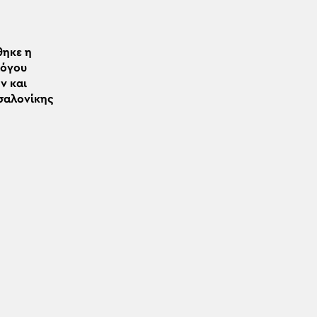
θηκε η
λόγου
ν και
σαλονίκης