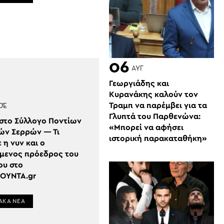
06
ΑΥΓ
Γεωργιάδης και
Κυρανάκης καλούν τον
Τραμπ να παρέμβει για τα
ΟΈ
Γλυπτά του Παρθενώνα:
 στο Σύλλογο Ποντίων
«Μπορεί να αφήσει
ών Σερρών — Τι
ιστορική παρακαταθήκη»
η νυν και ο
μενος πρόεδρος του
ου στο
ΟΥΝΤΑ.gr
ΑΚΑ ΝΕΑ