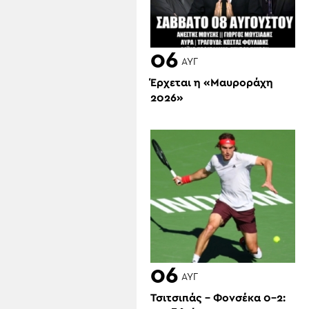
06
ΑΥΓ
Έρχεται η «Μαυροράχη
2026»
06
ΑΥΓ
Τσιτσιπάς – Φονσέκα 0-2: