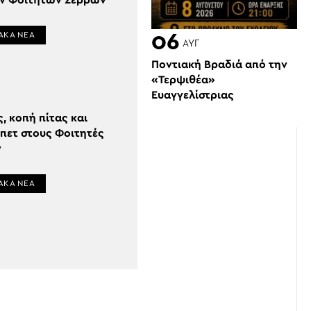
ν Φοιτητών Σερρών
06
ΑΚΑ ΝΕΑ
ΑΥΓ
Ποντιακή Βραδιά από την
«Τερψιθέα»
Ευαγγελίστριας
, κοπή πίτας και
πετ στους Φοιτητές
ν
ΑΚΑ ΝΕΑ