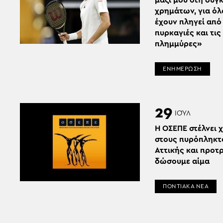
μαζί μου στη συ
χρημάτων, για όλ
έχουν πληγεί από 
πυρκαγιές και τις
πλημμύρες»
ΕΝΗΜΕΡΩΣΗ
29
ΙΟΎΛ
Η ΟΣΕΠΕ στέλνει 
στους πυρόπληκτ
Αττικής και προτρ
δώσουμε αίμα
ΠΟΝΤΙΑΚΑ ΝΕΑ