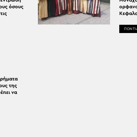
γκέντρωση
Μονάχο
ους όσους
ορφανο
τις
Κεφαλο
ΠΟΝΤΙ
χρήματα
ους της
έπει να