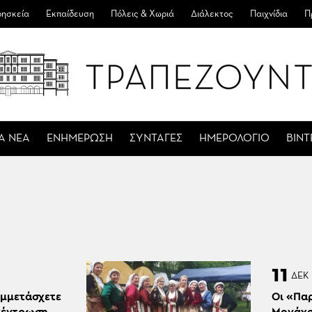
ησκεία
Εκπαίδευση
Πόλεις & Χωριά
Διάλεκτος
Παιχνίδια
Π
Α ΝΕΑ
ΕΝΗΜΕΡΩΣΗ
ΣΥΝΤΑΓΕΣ
ΗΜΕΡΟΛΟΓΙΟ
ΒΙΝ
11
ΔΕΚ
υμμετάσχετε
Οι «Πα