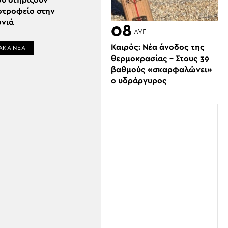
υ στηρίζουν
τροφείο στην
νιά
08
ΑΥΓ
Καιρός: Νέα άνοδος της
ΑΚΑ ΝΕΑ
θερμοκρασίας – Στους 39
βαθμούς «σκαρφαλώνει»
ο υδράργυρος