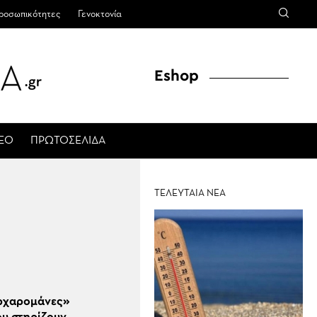
ροσωπικότητες
Γενοκτονία
Eshop
ΤΕΟ
ΠΡΩΤΟΣΕΛΙΔΑ
ΤΕΛΕΥΤΑΙΑ ΝΕΑ
ρχαρομάνες»