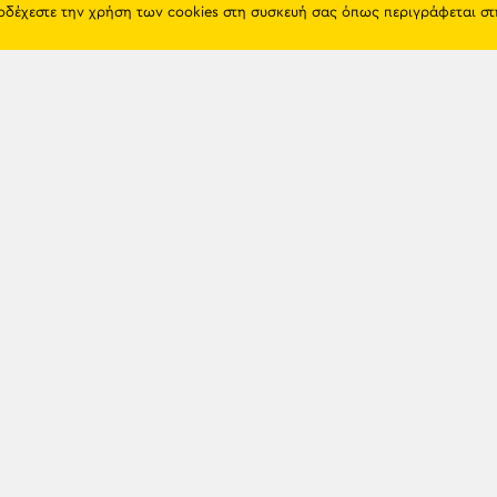
ποδέχεστε την χρήση των cookies στη συσκευή σας όπως περιγράφεται σ
Πόντος
Eshop
Ιστορία
Προϊόντα
Λαογραφία
Όροι χρή
Θρησκεία
Πολιτική 
Εκπαίδευση
Επικοινων
Πόλεις & Χωριά
Διάλεκτος
Newsle
Παιχνίδια
Προσωπικότητες
Γενοκτονία