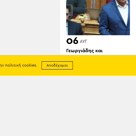
06
ΑΥΓ
Γεωργιάδης και
Κυρανάκης καλούν τον
Τραμπ να παρέμβει για τα
την
πολιτική cookies
.
Αποδέχομαι
Γλυπτά του Παρθενώνα:
«Μπορεί να αφήσει
ιστορική παρακαταθήκη»
σης
απορρήτου