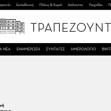
ησκεία
Εκπαίδευση
Πόλεις & Χωριά
Διάλεκτος
Παιχνίδια
Π
Α ΝΕΑ
ΕΝΗΜΕΡΩΣΗ
ΣΥΝΤΑΓΕΣ
ΗΜΕΡΟΛΟΓΙΟ
ΒΙΝ
κή