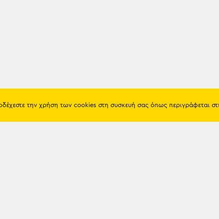
ποδέχεστε την χρήση των cookies στη συσκευή σας όπως περιγράφεται σ
Πόντος
Eshop
Ιστορία
Προϊόντα
Λαογραφία
Όροι χρή
Θρησκεία
Πολιτική 