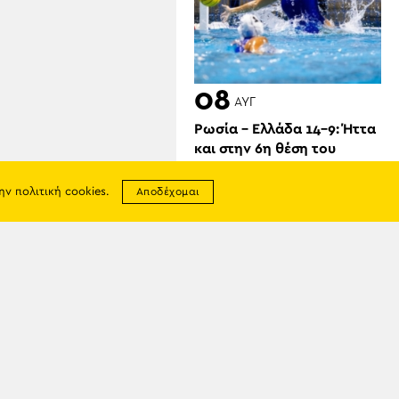
08
ΑΥΓ
Ρωσία – Ελλάδα 14-9: Ήττα
και στην 6η θέση του
Ευρωπαϊκού Πόλο
την
πολιτική cookies
.
Αποδέχομαι
σης
απορρήτου