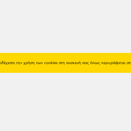
ποδέχεστε την χρήση των cookies στη συσκευή σας όπως περιγράφεται σ
Πόντος
Eshop
Ιστορία
Προϊόντα
Λαογραφία
Όροι χρή
Θρησκεία
Πολιτική 