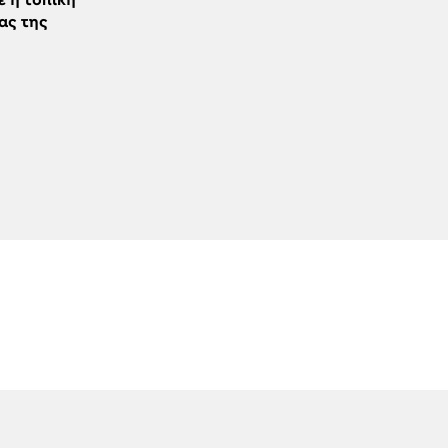
ε η τοπική
ας της