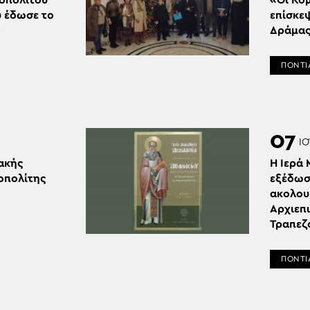
οπολίτου
«Οι Κο
υ έδωσε το
επίσκε
»
Δράμα
ΠΟΝΤΙ
07
ΙΟ
ακής
Η Ιερά
οπολίτης
εξέδωσ
ακολου
Αρχιεπ
Τραπεζ
ΠΟΝΤΙ