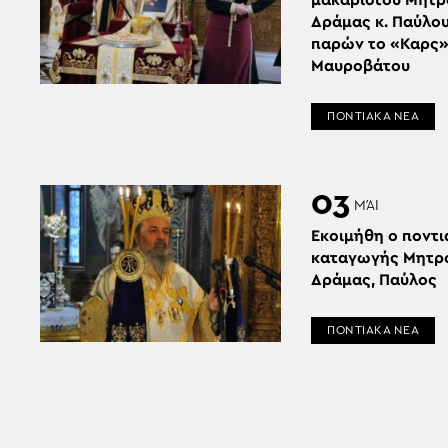
μακαριστού Μητρ
Δράμας κ. Παύλο
παρών το «Καρς
Μαυροβάτου
ΠΟΝΤΙΑΚΑ ΝΕΑ
03
ΜΆΙ
Εκοιμήθη ο ποντι
καταγωγής Μητρ
Δράμας, Παύλος
ΠΟΝΤΙΑΚΑ ΝΕΑ