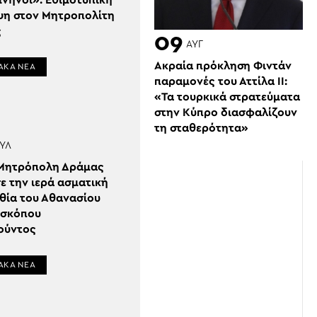
μνηνοί»: Εθιμοτυπική
ψη στον Μητροπολίτη
ς
09
ΑΥΓ
Ακραία πρόκληση Φιντάν
ΑΚΑ ΝΕΑ
παραμονές του Αττίλα ΙΙ:
«Τα τουρκικά στρατεύματα
στην Κύπρο διασφαλίζουν
τη σταθερότητα»
ΎΛ
 Μητρόπολη Δράμας
ε την ιερά ασματική
θία του Αθανασίου
ισκόπου
ούντος
ΑΚΑ ΝΕΑ