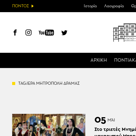
ΠΟΝΤΟΣ
Ιστορία
Λαογραφία
Θρ
ΑΡΧΙΚΗ
ΠΟΝΤΙΑΚ
TAG:ΙΕΡΑ ΜΗΤΡΟΠΟΛΗ ΔΡΑΜΑΣ
05
ΜΆΙ
Στο τριετές Μνημ