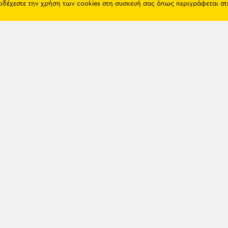
ποδέχεστε την χρήση των cookies στη συσκευή σας όπως περιγράφεται σ
Πόντος
Eshop
Ιστορία
Προϊόντα
Λαογραφία
Όροι χρή
Θρησκεία
Πολιτική 
Εκπαίδευση
Επικοινων
Πόλεις & Χωριά
Διάλεκτος
Newsle
Παιχνίδια
Προσωπικότητες
Γενοκτονία
TRAPEZOU