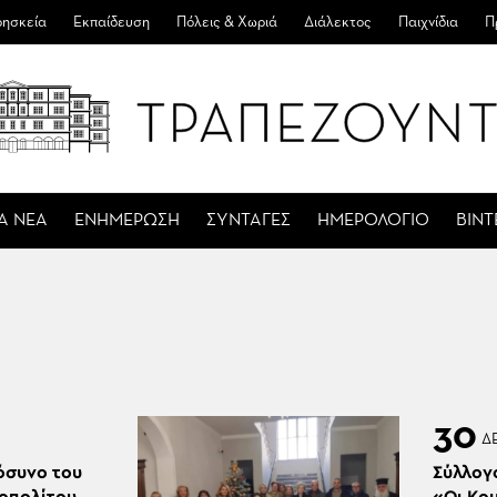
ησκεία
Εκπαίδευση
Πόλεις & Χωριά
Διάλεκτος
Παιχνίδια
Π
Α ΝΕΑ
ΕΝΗΜΕΡΩΣΗ
ΣΥΝΤΑΓΕΣ
ΗΜΕΡΟΛΟΓΙΟ
ΒΙΝ
30
Δ
όσυνο του
Σύλλογ