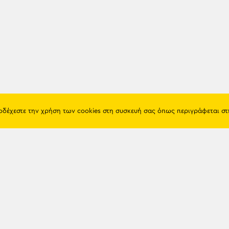
ποδέχεστε την χρήση των cookies στη συσκευή σας όπως περιγράφεται σ
Πόντος
Eshop
Ιστορία
Προϊόντα
Λαογραφία
Όροι χρή
Θρησκεία
Πολιτική 