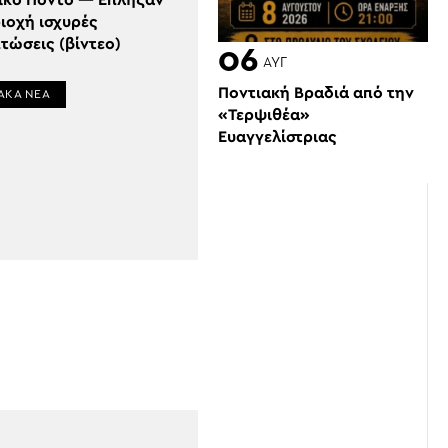
ικό Πόντο — Έπληξαν
ιοχή ισχυρές
τώσεις (βίντεο)
06
ΑΥΓ
Ποντιακή Βραδιά από την
ΑΚΑ ΝΕΑ
«Τερψιθέα»
Ευαγγελίστριας