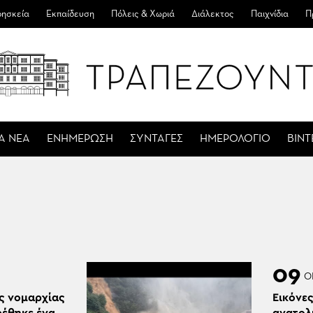
ησκεία
Εκπαίδευση
Πόλεις & Χωριά
Διάλεκτος
Παιχνίδια
Π
Α ΝΕΑ
ΕΝΗΜΕΡΩΣΗ
ΣΥΝΤΑΓΕΣ
ΗΜΕΡΟΛΟΓΙΟ
ΒΙΝ
09
Ο
ς νομαρχίας
Εικόνε