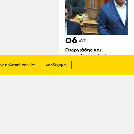
06
ΑΥΓ
Γεωργιάδης και
Κυρανάκης καλούν τον
Τραμπ να παρέμβει για τα
την
πολιτική cookies
.
Αποδέχομαι
Γλυπτά του Παρθενώνα:
«Μπορεί να αφήσει
ιστορική παρακαταθήκη»
σης
απορρήτου