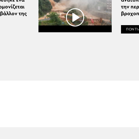
έθηκε ένα
ανατολ
ρμονίζεται
την περ
ιβάλλον της
βροχοπ
ΠΟΝΤΙ