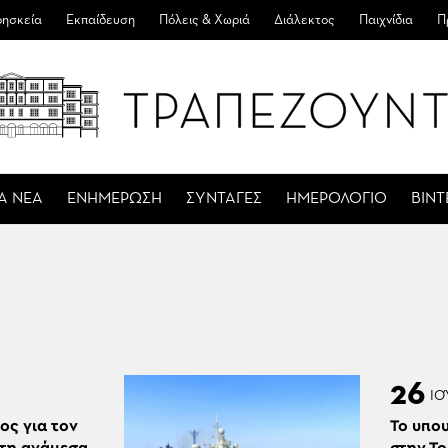
ησκεία
Εκπαίδευση
Πόλεις & Χωριά
Διάλεκτος
Παιχνίδια
Π
Α ΝΕΑ
ΕΝΗΜΕΡΩΣΗ
ΣΥΝΤΑΓΕΣ
ΗΜΕΡΟΛΟΓΙΟ
ΒΙΝ
26
ΙΟ
ος για τον
Το υπο