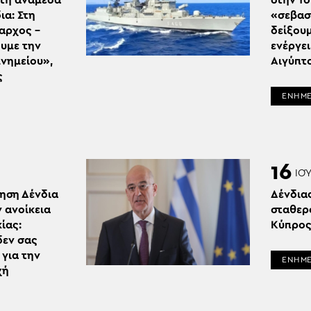
τη ανάμεσα
στην Το
ια: Στη
«σεβασ
αρχος –
δείξου
υμε την
ενέργει
νημείου»,
Αιγύπτ
ς
ΕΝΗΜ
16
ΙΟ
ηση Δένδια
Δένδια
ν ανοίκεια
σταθερ
ίας:
Κύπρο
δεν σας
για την
ΕΝΗΜ
χή