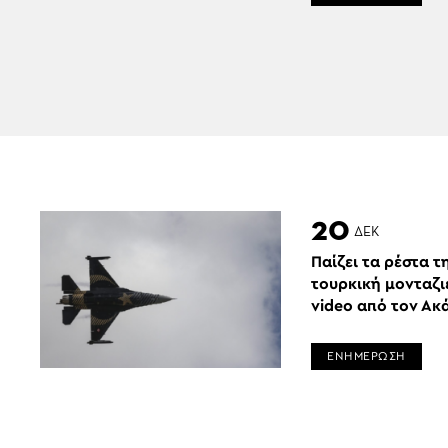
20
ΔΕΚ
Παίζει τα ρέστα τ
τουρκική μονταζι
video από τον Ακ
ΕΝΗΜΕΡΩΣΗ