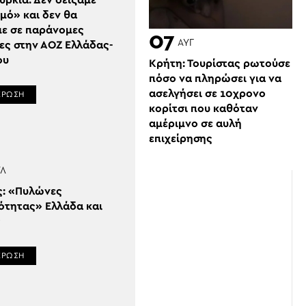
υρκία: Δεν δείξαμε
μό» και δεν θα
με σε παράνομες
07
ΑΥΓ
ες στην ΑΟΖ Ελλάδας-
ου
Κρήτη: Τουρίστας ρωτούσε
πόσο να πληρώσει για να
ασελγήσει σε 10χρονο
ΕΡΩΣΗ
κορίτσι που καθόταν
αμέριμνο σε αυλή
επιχείρησης
ΎΛ
ς: «Πυλώνες
ότητας» Ελλάδα και
ς
ΕΡΩΣΗ