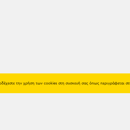
ποδέχεστε την χρήση των cookies στη συσκευή σας όπως περιγράφεται σ
Πόντος
Eshop
Ιστορία
Προϊόντα