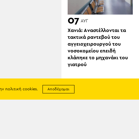
07
ΑΥΓ
Χανιά: Aναστέλλονται τα
τακτικά ραντεβού του
αγγειοχειρουργού του
νοσοκομείου επειδή
κλάπηκε το μηχανάκι του
γιατρού
την
πολιτική cookies
.
Αποδέχομαι