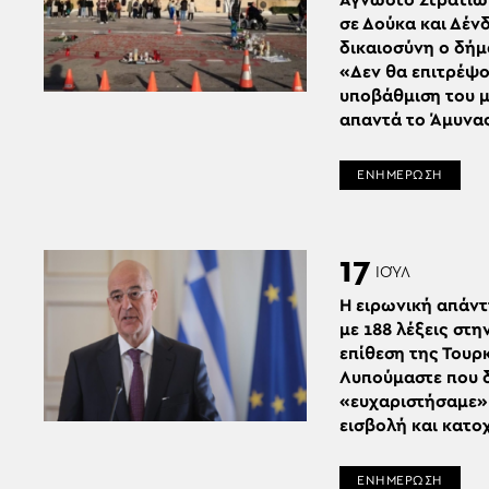
Άγνωστο Στρατιώ
σε Δούκα και Δένδ
δικαιοσύνη ο δήμ
«Δεν θα επιτρέψο
υποβάθμιση του μ
απαντά το Άμυνα
ΕΝΗΜΕΡΩΣΗ
17
ΙΟΎΛ
Η ειρωνική απάντ
με 188 λέξεις στη
επίθεση της Τουρκ
Λυπούμαστε που 
«ευχαριστήσαμε» 
εισβολή και κατο
ΕΝΗΜΕΡΩΣΗ