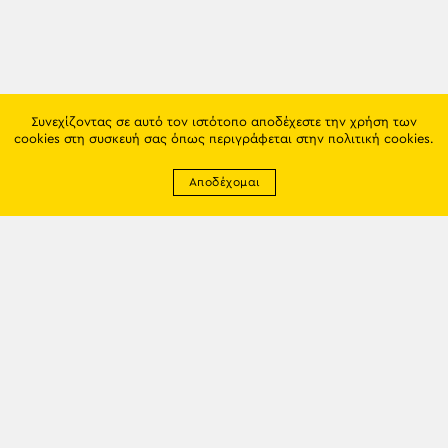
Συνεχίζοντας σε αυτό τον ιστότοπο αποδέχεστε την χρήση των
cookies στη συσκευή σας όπως περιγράφεται στην
πολιτική cookies
.
Αποδέχομαι
Newsletter
EMAIL: info@trapezounta.gr
TRAPEZOUNTA © 2017 | Made by VGwebthings