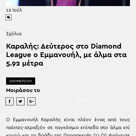
12
Ιούλ
Σχόλια
Καραλής: Δεύτερος στο Diamond
League ο Εμμανουήλ, με άλμα στα
5.92 μέτρα
ΕΝΗΜΕΡΩΣΗ
Μοιράσου το
(Photo credits: eurokinissi)
Ο Εμμανουήλ Καραλής είναι πλέον ένας από τους
παίκτες-ατραξιόν σε παγκόσμιο επίπεδο στο άλμα επί
κοντώ και το βράδυ της Παρασκευής (11/7) φρόντισε