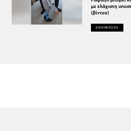
Ραφαήλ μπορεί κ
με ελάχιστη υποσ
(βίντεο)
ΕΝΗΜΕΡΩΣΗ