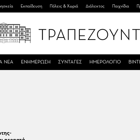
ησκεία
Εκπαίδευση
Πόλεις & Χωριά
Διάλεκτος
Παιχνίδια
Π
Α ΝΕΑ
ΕΝΗΜΕΡΩΣΗ
ΣΥΝΤΑΓΕΣ
ΗΜΕΡΟΛΟΓΙΟ
ΒΙΝ
ώτης-