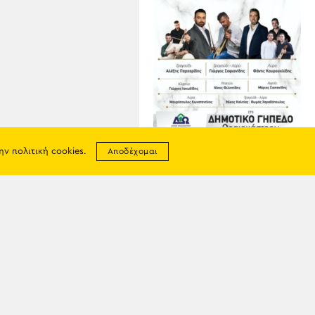
07
ΑΥΓ
την
πολιτική cookies
.
Αποδέχομαι
Ποντιακό Γλέντι στο
Ωραιόκαστρο
σης
απορρήτου