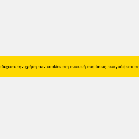
ποδέχεστε την χρήση των cookies στη συσκευή σας όπως περιγράφεται σ
Πόντος
Eshop
Ιστορία
Προϊόντα
Λαογραφία
Όροι χρή
Θρησκεία
Πολιτική 