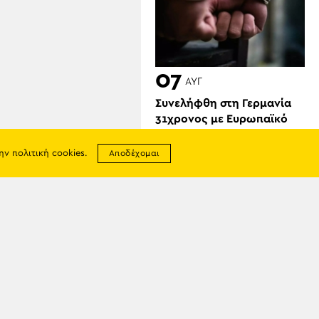
07
ΑΥΓ
Συνελήφθη στη Γερμανία
31χρονος με Ευρωπαϊκό
ένταλμα για τρεις
ανθρωποκτονίες στην
την
πολιτική cookies
.
Αποδέχομαι
Ελλάδα
σης
απορρήτου