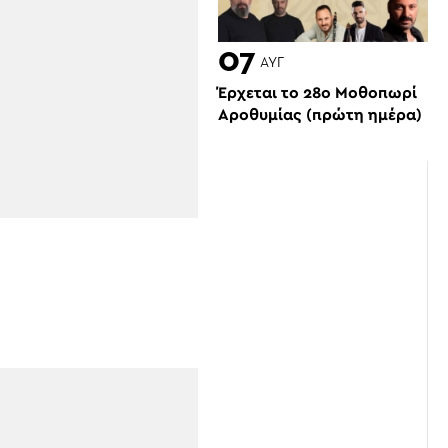
07
ΑΥΓ
Έρχεται το 28ο Μοθοπωρί
Αροθυμίας (πρώτη ημέρα)