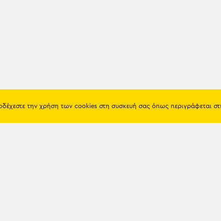
ποδέχεστε την χρήση των cookies στη συσκευή σας όπως περιγράφεται σ
Πόντος
Eshop
Ιστορία
Προϊόντα
Λαογραφία
Όροι χρή
Θρησκεία
Πολιτική 