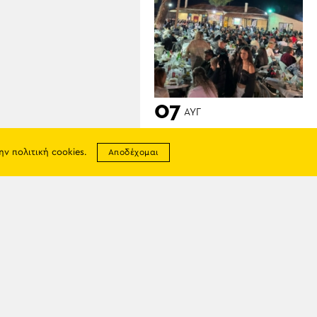
07
ΑΥΓ
Βατερό Κοζάνης: Πλήθος
κόσμου και αστείρευτο
την
πολιτική cookies
.
Αποδέχομαι
κέφι στο Ποντιακό γλέντι
σης
απορρήτου