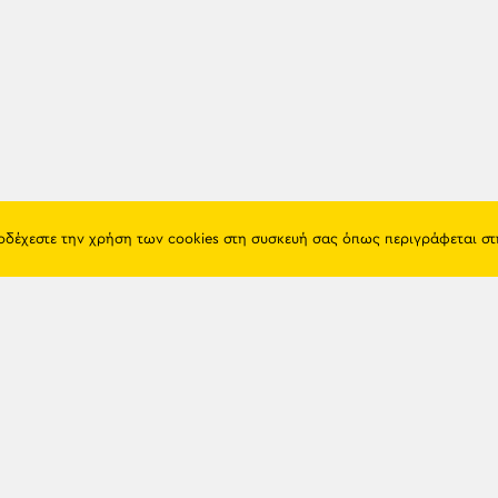
ποδέχεστε την χρήση των cookies στη συσκευή σας όπως περιγράφεται σ
Πόντος
Eshop
Ιστορία
Προϊόντα
Λαογραφία
Όροι χρή
Θρησκεία
Πολιτική 