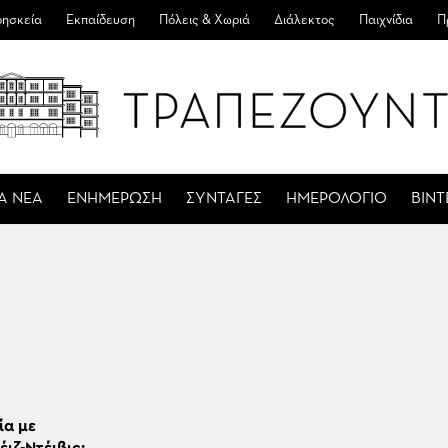
ησκεία
Εκπαίδευση
Πόλεις & Χωριά
Διάλεκτος
Παιχνίδια
Π
Α ΝΕΑ
ΕΝΗΜΕΡΩΣΗ
ΣΥΝΤΑΓΕΣ
ΗΜΕΡΟΛΟΓΙΟ
ΒΙΝ
ία με