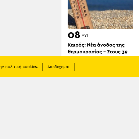
08
ΑΥΓ
Καιρός: Νέα άνοδος της
θερμοκρασίας – Στους 39
βαθμούς «σκαρφαλώνει»
ο υδράργυρος
την
πολιτική cookies
.
Αποδέχομαι
σης
απορρήτου
08
ΑΥΓ