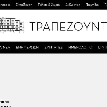
ησκεία
Εκπαίδευση
Πόλεις & Χωριά
Διάλεκτος
Παιχνίδια
Π
Α ΝΕΑ
ΕΝΗΜΕΡΩΣΗ
ΣΥΝΤΑΓΕΣ
ΗΜΕΡΟΛΟΓΙΟ
ΒΙΝ
ναι το