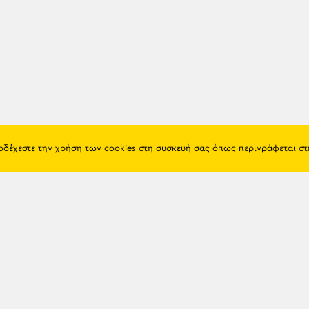
ποδέχεστε την χρήση των cookies στη συσκευή σας όπως περιγράφεται σ
Πόντος
Eshop
Ιστορία
Προϊόντα
Λαογραφία
Όροι χρή
Θρησκεία
Πολιτική 