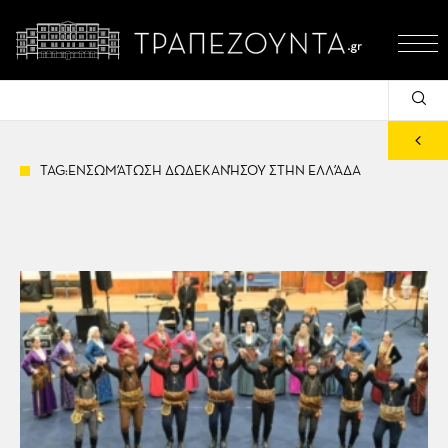
TAG:ΕΝΣΩΜΆΤΩΣΗ ΔΩΔΕΚΑΝΉΣΟΥ ΣΤΗΝ ΕΛΛΆΔΑ