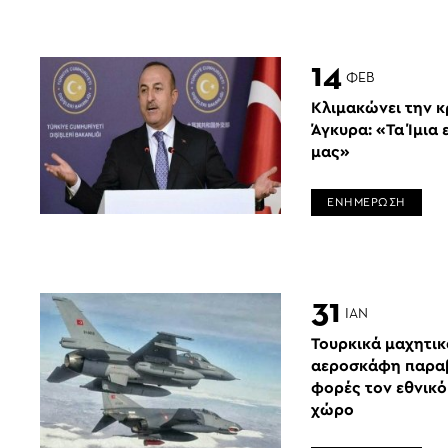
14
ΦΕΒ
Κλιμακώνει την κ
Άγκυρα: «Τα Ίμια 
μας»
ΕΝΗΜΕΡΩΣΗ
31
ΙΑΝ
Τουρκικά μαχητικ
αεροσκάφη παραβ
φορές τον εθνικό
χώρο