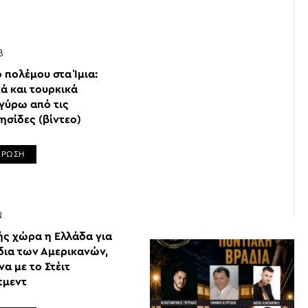
Β
 πολέμου στα Ίμια:
ά και τουρκικά
γύρω από τις
ησίδες (βίντεο)
ΕΡΩΣΗ
Ν
ς χώρα η Ελλάδα για
δια των Αμερικανών,
α με το Στέιτ
τμεντ