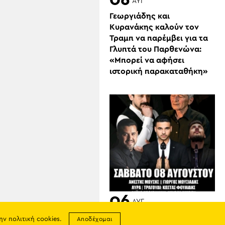
06
ΑΥΓ
Γεωργιάδης και
Κυρανάκης καλούν τον
Τραμπ να παρέμβει για τα
Γλυπτά του Παρθενώνα:
«Μπορεί να αφήσει
ιστορική παρακαταθήκη»
06
ΑΥΓ
Έρχεται η «Μαυροράχη
την
πολιτική cookies
.
Αποδέχομαι