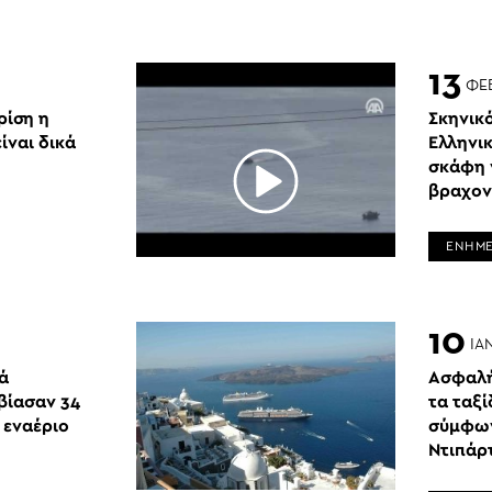
13
ΦΕ
ρίση η
Σκηνικό
είναι δικά
Ελληνικ
σκάφη 
βραχον
ΕΝΗΜ
10
ΙΑ
ά
Ασφαλή
ίασαν 34
τα ταξί
 εναέριο
σύμφων
Ντιπάρ