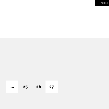
ΕΝΗΜ
…
25
26
27