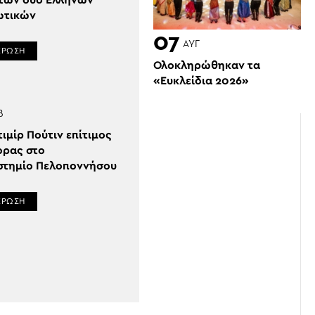
 των δύο Ελλήνων
ωτικών
07
ΑΥΓ
ΕΡΩΣΗ
Ολοκληρώθηκαν τα
«Ευκλείδια 2026»
Β
ιμίρ Πούτιν επίτιμος
ορας στο
στημίο Πελοποννήσου
ΕΡΩΣΗ