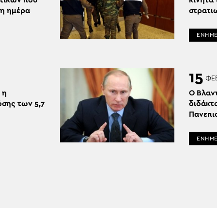
τικών που
κινητά
2η ημέρα
στρατι
ΕΝΗΜ
15
ΦΕ
 η
Ο Βλαντ
όσης των 5,7
διδάκτ
Πανεπι
ΕΝΗΜ