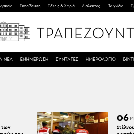
ησκεία
Εκπαίδευση
Πόλεις & Χωριά
Διάλεκτος
Παιχνίδια
Π
Α ΝΕΑ
ΕΝΗΜΕΡΩΣΗ
ΣΥΝΤΑΓΕΣ
ΗΜΕΡΟΛΟΓΙΟ
ΒΙΝ
06
Μ
ά των
Στέλνο