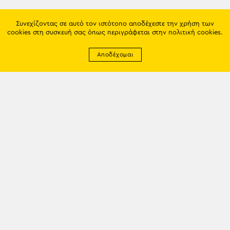
Συνεχίζοντας σε αυτό τον ιστότοπο αποδέχεστε την χρήση των
cookies στη συσκευή σας όπως περιγράφεται στην
πολιτική cookies
.
Αποδέχομαι
Newsletter
EMAIL: info@trapezounta.gr
TRAPEZOUNTA © 2017 | Made by VGwebthings