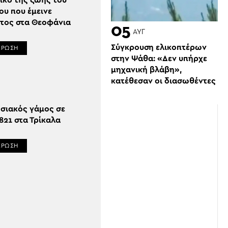
ικο της ζωής του
ου που έμεινε
τος στα Θεοφάνια
05
ΑΥΓ
Σύγκρουση ελικοπτέρων
ΕΡΩΣΗ
στην Ψάθα: «Δεν υπήρχε
μηχανική βλάβη»,
κατέθεσαν οι διασωθέντες
σιακός γάμος σε
821 στα Τρίκαλα
ΕΡΩΣΗ