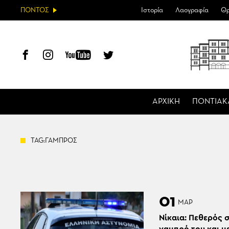
ΠΟΝΤΟΣ
Ιστορία
Λαογραφία
Θρ
ΑΡΧΙΚΗ
ΠΟΝΤΙΑΚ
TAG:ΓΑΜΠΡΟΣ
01
ΜΑΡ
Νίκαια: Πεθερός 