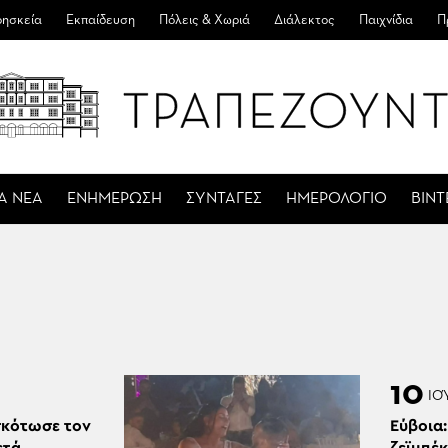
ησκεία
Εκπαίδευση
Πόλεις & Χωριά
Διάλεκτος
Παιχνίδια
Π
Α ΝΕΑ
ΕΝΗΜΕΡΩΣΗ
ΣΥΝΤΑΓΕΣ
ΗΜΕΡΟΛΟΓΙΟ
ΒΙΝ
10
ΙΟ
σκότωσε τον
Εύβοια: