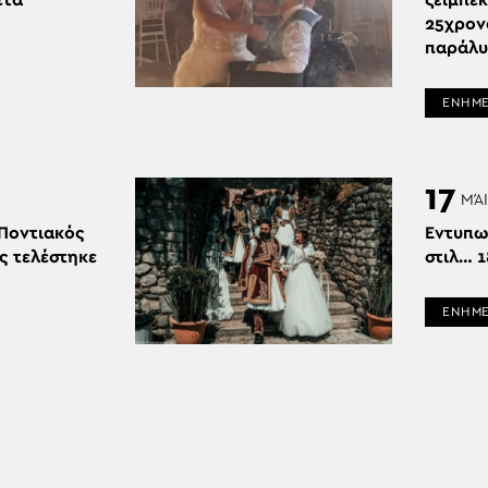
ετά
ζεϊμπέκ
25χρον
παράλυ
ΕΝΗΜ
17
ΜΆΙ
Ποντιακός
Εντυπω
ς τελέστηκε
στιλ… 1
ΕΝΗΜ