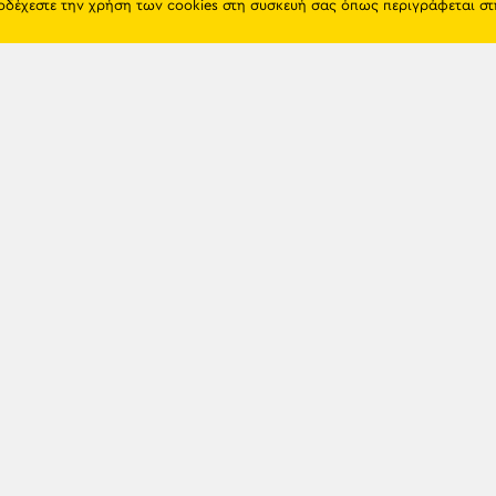
ποδέχεστε την χρήση των cookies στη συσκευή σας όπως περιγράφεται σ
Πόντος
Eshop
Ιστορία
Προϊόντα
Λαογραφία
Όροι χρή
Θρησκεία
Πολιτική 
Εκπαίδευση
Επικοινων
Πόλεις & Χωριά
Διάλεκτος
Newsle
Παιχνίδια
Προσωπικότητες
Γενοκτονία
TRAPEZOU