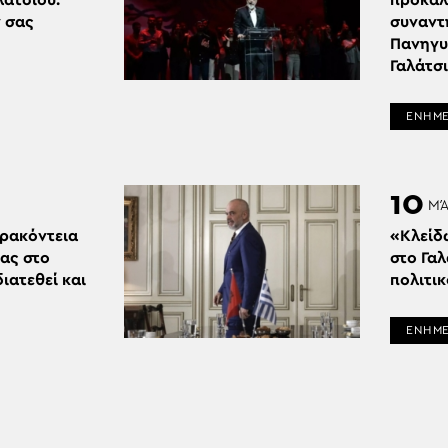
λατσίου:
προκαλ
ν σας
συναντ
Πανηγυ
Γαλάτσι
ΕΝΗΜ
10
ΜΆ
Δρακόντεια
«Κλείδ
ας στο
στο Γα
διατεθεί και
πολιτικ
ΕΝΗΜ