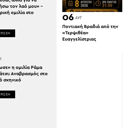
έσω, αλλά για να
ήσω τον λαό μου» –
ρική ομιλία στο
06
ΑΥΓ
Ποντιακή Βραδιά από την
«Τερψιθέα»
ΕΡΩΣΗ
Ευαγγελίστριας
Ι
ωσε» η ομιλία Ράμα
λάτσι: Αναβρασμός στο
ό σκηνικό
ΕΡΩΣΗ