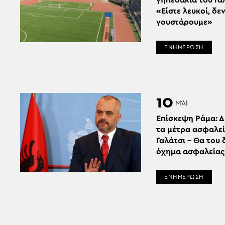
γηπεδάκια του Γα
«Είστε λευκοί, δε
γουστάρουμε»
ΕΝΗΜΕΡΩΣΗ
10
ΜΆΙ
Επίσκεψη Ράμα: 
τα μέτρα ασφαλεί
Γαλάτσι – Θα του 
όχημα ασφαλείας
ΕΝΗΜΕΡΩΣΗ