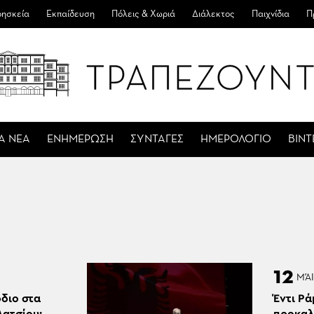
ησκεία
Εκπαίδευση
Πόλεις & Χωριά
Διάλεκτος
Παιχνίδια
Π
Α ΝΕΑ
ΕΝΗΜΕΡΩΣΗ
ΣΥΝΤΑΓΕΣ
ΗΜΕΡΟΛΟΓΙΟ
ΒΙΝ
12
ΜΆΙ
όδιο στα
Έντι Ρά