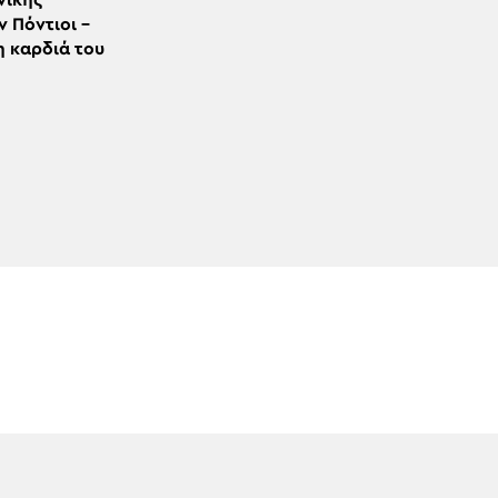
νικής
 Πόντιοι –
η καρδιά του