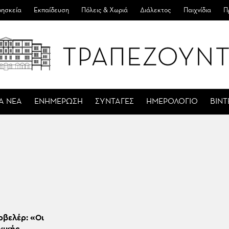
ησκεία
Εκπαίδευση
Πόλεις & Χωριά
Διάλεκτος
Παιχνίδια
Π
Α ΝΕΑ
ΕΝΗΜΕΡΩΣΗ
ΣΥΝΤΑΓΕΣ
ΗΜΕΡΟΛΟΓΙΟ
ΒΙΝ
ρβελέρ: «Οι