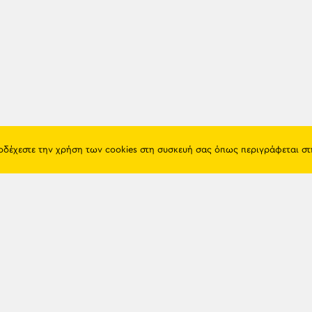
ποδέχεστε την χρήση των cookies στη συσκευή σας όπως περιγράφεται σ
Πόντος
Eshop
Ιστορία
Προϊόντα
Λαογραφία
Όροι χρή
Θρησκεία
Πολιτική 