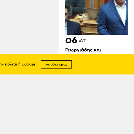
06
ΑΥΓ
Γεωργιάδης και
Κυρανάκης καλούν τον
Τραμπ να παρέμβει για τα
την
πολιτική cookies
.
Αποδέχομαι
Γλυπτά του Παρθενώνα:
«Μπορεί να αφήσει
ιστορική παρακαταθήκη»
σης
απορρήτου