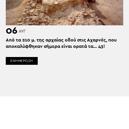
06
ΑΥΓ
Από τα 210 μ. της αρχαίας οδού στις Αχαρνές, που
αποκαλύφθηκαν σήμερα είναι ορατά τα… 43!
ΕΝΗΜΕΡΩΣΗ