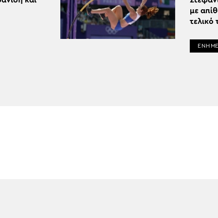
φανίδη και
Στεφαν
με απί
τελικό 
ΕΝΗΜ