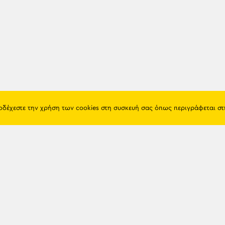
ποδέχεστε την χρήση των cookies στη συσκευή σας όπως περιγράφεται σ
Πόντος
Eshop
Ιστορία
Προϊόντα
Λαογραφία
Όροι χρή
Θρησκεία
Πολιτική 