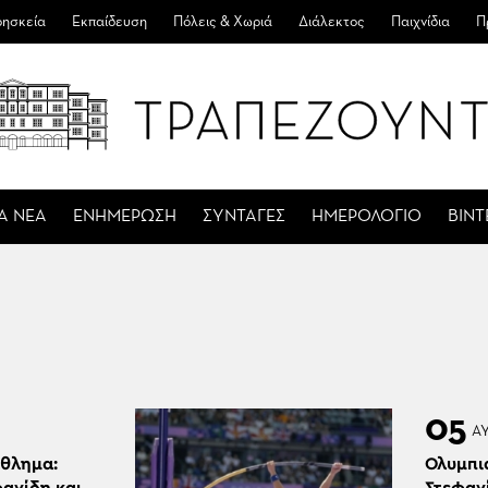
ησκεία
Εκπαίδευση
Πόλεις & Χωριά
Διάλεκτος
Παιχνίδια
Π
Α ΝΕΑ
ΕΝΗΜΕΡΩΣΗ
ΣΥΝΤΑΓΕΣ
ΗΜΕΡΟΛΟΓΙΟ
ΒΙΝ
05
Α
θλημα:
Ολυμπι