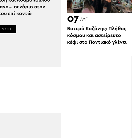
ίδη και Αδαμοπούλου
θανο… σενάριο στον
του επί κοντώ
07
ΑΥΓ
Βατερό Κοζάνης: Πλήθος
ΕΡΩΣΗ
κόσμου και αστείρευτο
κέφι στο Ποντιακό γλέντι