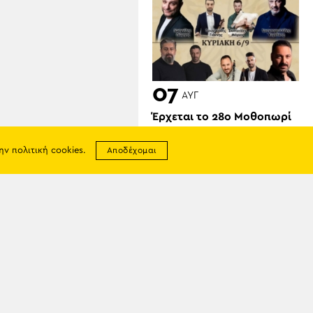
07
ΑΥΓ
Έρχεται το 28ο Μοθοπωρί
Αροθυμίας (πρώτη ημέρα)
την
πολιτική cookies
.
Αποδέχομαι
σης
απορρήτου