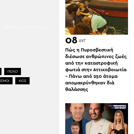
(Φωτο: protothema.gr)
08
ΑΥΓ
Πώς η Πυροσβεστική
διέσωσε ανθρώπινες ζωές
από την καταστροφική
φωτιά στην Αττικοβοιωτία
ΠΟΛΟ
– Πάνω από 250 άτομα
ΙΣΜΟΙ
ΧΙΟΣ
απομακρύνθηκαν διά
θαλάσσης