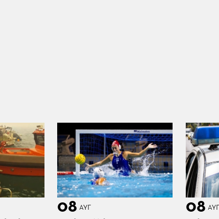
08
08
ΑΥΓ
ΑΥ