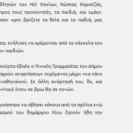
θλητών του ΝΟ Χανίων, Κώστας Καρατζάς,
ρος τους προπονητές, τα παιδιά, και εμάς».
σαν «μην βρίζετε τα θεία και τα παδιά, μας
αι ενήλικες να κρέμονται από τα κάγκελα του
ων παιδιών.
 τούρτα έβαλε ο Γενικός Γραμματέας του Δήμου
αισχρών αναρτήσεων ευχόμενος μέχρι «να πάνε
ναθηναϊκού. Σε άλλη ανάρτησή του, δε, και
 «Λαγέ όπου σε βρω θα σε πονώ».
αγκάστηκε να σβήσει κάποια από τα σχόλια ενώ
υασμού του δημάρχου Χίου ζητούν ήδη την