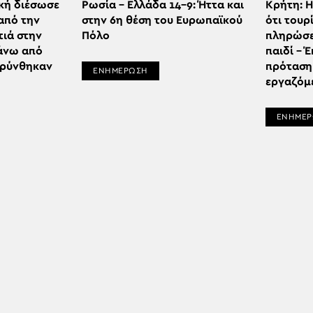
κή διέσωσε
Ρωσία – Ελλάδα 14-9: Ήττα και
Κρήτη: Η
από την
στην 6η θέση του Ευρωπαϊκού
ότι τουρ
ιά στην
Πόλο
πληρώσει
Πάνω από
παιδί – 
κρύνθηκαν
πρόταση 
ΕΝΗΜΕΡΩΣΗ
εργαζόμ
ΕΝΗΜΕ