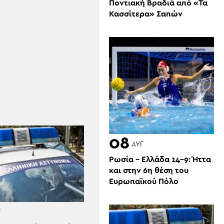
Ποντιακή Βραδιά από «Τα
Κασσίτερα» Σαπών
08
ΑΥΓ
Ρωσία – Ελλάδα 14-9: Ήττα
και στην 6η θέση του
Ευρωπαϊκού Πόλο
Γ