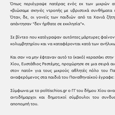
Όπως περιέγραψε πατέρας ενός εκ των μικρών α
«βιώσαμε σκηνές ντροπής με υβριστικά συνθήματα π
Όταν, δε, οι γονείς των παιδιών από τα Χανιά ζήτη
απάντησαν “δεν ήρθατε σε εκκλησία”».
Σε βίντεο που κατέγραψαν αυτόπτες μάρτυρες φαίνοντ
κολυμβητηρίου και να καταφέρονται κατά των ανήλικ
Και σαν να μην έφταναν αυτό το (κακό) κερασάκι στην
Χίου, Ευστάθιος Ρεστέμης, προχώρησε σε μια σειρά 
στον πατό» για τους μικρούς αθλητές πόλο του Πα
αναφερόμενος στα παιδιά του Παναθηναϊκού έγραφε:
Σύμφωνα με το politischios.gr ο ΓΓ του δήμου Χίου αν
αντιδήμαρχοι και δημοτικοί σύμβουλοι του συνδ
αποπομπή του.