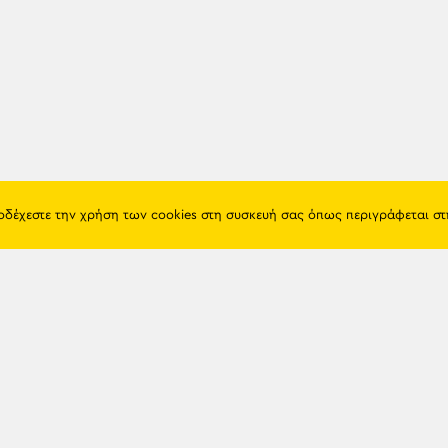
ποδέχεστε την χρήση των cookies στη συσκευή σας όπως περιγράφεται σ
Πόντος
Eshop
Ιστορία
Προϊόντα
Λαογραφία
Όροι χρή
Θρησκεία
Πολιτική 