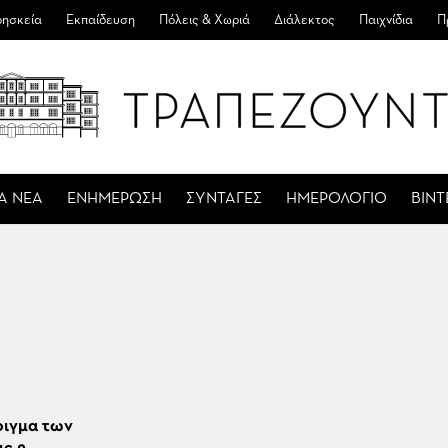
ησκεία
Εκπαίδευση
Πόλεις & Χωριά
Διάλεκτος
Παιχνίδια
Π
Α ΝΕΑ
ΕΝΗΜΕΡΩΣΗ
ΣΥΝΤΑΓΕΣ
ΗΜΕΡΟΛΟΓΙΟ
ΒΙΝ
οιγμα των