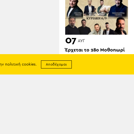
07
ΑΥΓ
Έρχεται το 28ο Μοθοπωρί
Αροθυμίας (πρώτη ημέρα)
την
πολιτική cookies
.
Αποδέχομαι
σης
απορρήτου