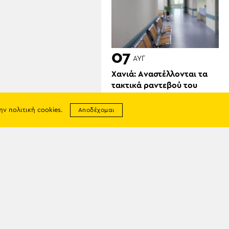
07
ΑΥΓ
Χανιά: Aναστέλλονται τα
τακτικά ραντεβού του
αγγειοχειρουργού του
νοσοκομείου επειδή
την
πολιτική cookies
.
Αποδέχομαι
κλάπηκε το μηχανάκι του
γιατρού
σης
απορρήτου