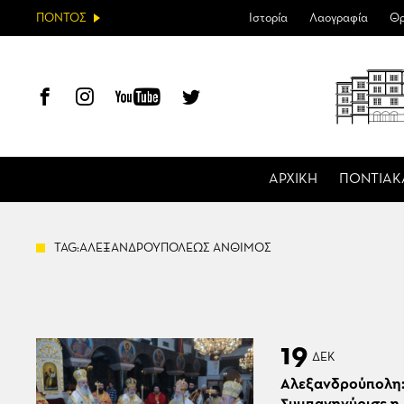
ΠΟΝΤΟΣ
Ιστορία
Λαογραφία
Θρ
ΑΡΧΙΚΗ
ΠΟΝΤΙΑΚ
TAG:ΑΛΕΞΑΝΔΡΟΥΠΟΛΕΩΣ ΑΝΘΙΜΟΣ
19
ΔΕΚ
Αλεξανδρούπολη