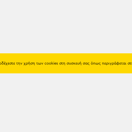
ποδέχεστε την χρήση των cookies στη συσκευή σας όπως περιγράφεται σ
Πόντος
Eshop
Ιστορία
Προϊόντα
Λαογραφία
Όροι χρή
Θρησκεία
Πολιτική 