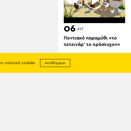
06
ΑΥΓ
Ποντιακό παραμύθι «το
πετεινάρ’ το πρόστυχον»
την
πολιτική cookies
.
Αποδέχομαι
σης
06
ΑΥΓ
απορρήτου
Εορτολόγιο 6 Αυγούστου: