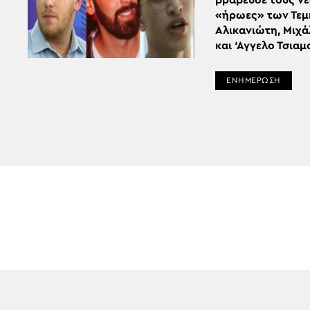
βράβευσε τους ν
«ήρωες» των Τεμ
Αλικανιώτη, Μιχ
και ‘Αγγελο Τσια
ΕΝΗΜΕΡΩΣΗ