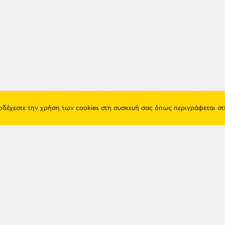
ποδέχεστε την χρήση των cookies στη συσκευή σας όπως περιγράφεται σ
Πόντος
Eshop
Ιστορία
Προϊόντα
Λαογραφία
Όροι χρή
Θρησκεία
Πολιτική 