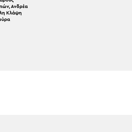
εαρούς
πών, Ανδρέα
άλη Κλάψη
μούρα