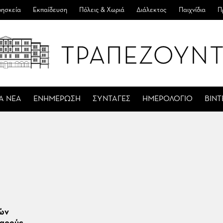
ησκεία
Εκπαίδευση
Πόλεις & Χωριά
Διάλεκτος
Παιχνίδια
Π
Α ΝΕΑ
ΕΝΗΜΕΡΩΣΗ
ΣΥΝΤΑΓΕΣ
ΗΜΕΡΟΛΟΓΙΟ
ΒΙΝ
ών