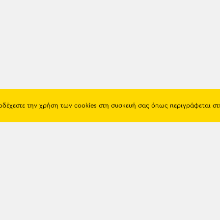
ποδέχεστε την χρήση των cookies στη συσκευή σας όπως περιγράφεται σ
Πόντος
Eshop
Ιστορία
Προϊόντα
Λαογραφία
Όροι χρή
Θρησκεία
Πολιτική 