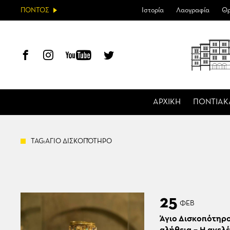
ΠΟΝΤΟΣ
Ιστορία
Λαογραφία
Θρ
ΑΡΧΙΚΗ
ΠΟΝΤΙΑΚ
TAG:ΑΓΙΟ ΔΙΣΚΟΠΌΤΗΡΟ
25
ΦΕΒ
Άγιο Δισκοπότηρο