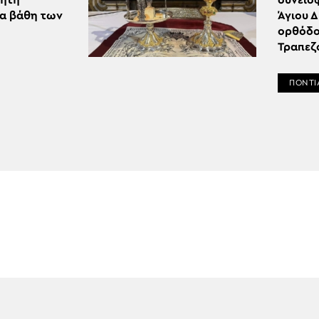
έητη
συνείσ
τα βάθη των
Άγιου 
ορθόδο
Τραπεζ
ΠΟΝΤΙ