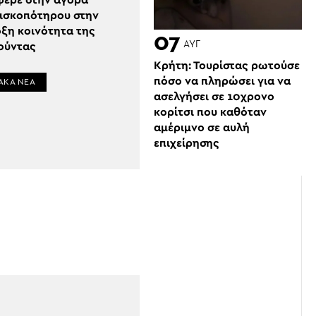
φερε στην αγορά
Δισκοπότηρου στην
ξη κοινότητα της
07
ΑΥΓ
ούντας
Κρήτη: Τουρίστας ρωτούσε
πόσο να πληρώσει για να
ΑΚΑ ΝΕΑ
ασελγήσει σε 10χρονο
κορίτσι που καθόταν
αμέριμνο σε αυλή
επιχείρησης