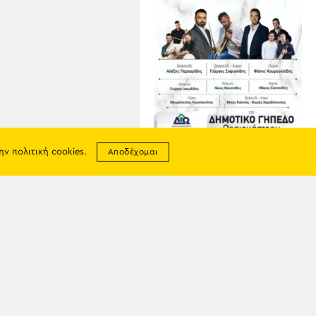
07
ΑΥΓ
την
πολιτική cookies
.
Αποδέχομαι
Ποντιακό Γλέντι στο
Ωραιόκαστρο
σης
απορρήτου