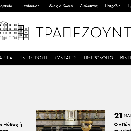
ησκεία
Εκπαίδευση
Πόλεις & Χωριά
Διάλεκτος
Παιχνίδια
Π
Α ΝΕΑ
ΕΝΗΜΕΡΩΣΗ
ΣΥΝΤΑΓΕΣ
ΗΜΕΡΟΛΟΓΙΟ
ΒΙΝ
21
ΜΑ
: Μύθος ή
Ο «Πόν