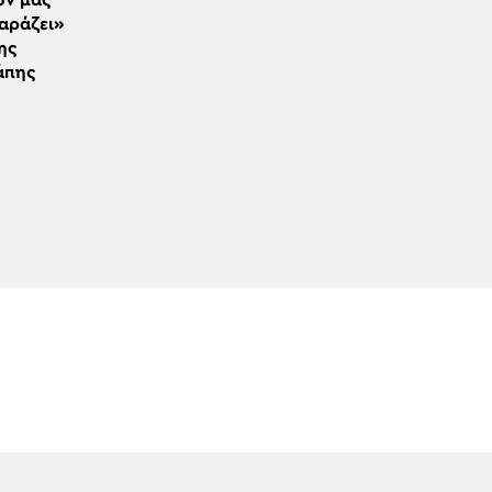
ών μας
αράζει»
ης
άπης