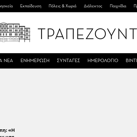
ησκεία
Εκπαίδευση
Πόλεις & Χωριά
Διάλεκτος
Παιχνίδια
Π
Α ΝΕΑ
ΕΝΗΜΕΡΩΣΗ
ΣΥΝΤΑΓΕΣ
ΗΜΕΡΟΛΟΓΙΟ
ΒΙΝ
πη: «Η