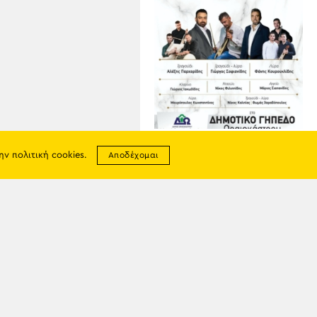
07
ΑΥΓ
την
πολιτική cookies
.
Αποδέχομαι
Ποντιακό Γλέντι στο
Ωραιόκαστρο
σης
απορρήτου