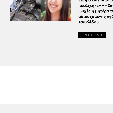
τέφρα των παιδι
πετάχτηκε» – «Σπ
ψυχές η μητέρα τ
αδικοχαμένης Αγ
Τσακλίδου
ΕΝΗΜΕΡΩΣΗ