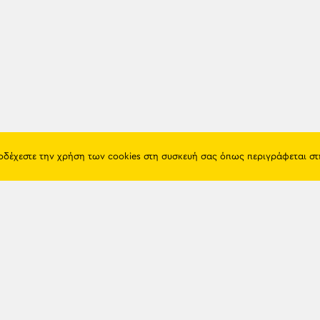
ποδέχεστε την χρήση των cookies στη συσκευή σας όπως περιγράφεται σ
Πόντος
Eshop
Ιστορία
Προϊόντα
Λαογραφία
Όροι χρή
Θρησκεία
Πολιτική 