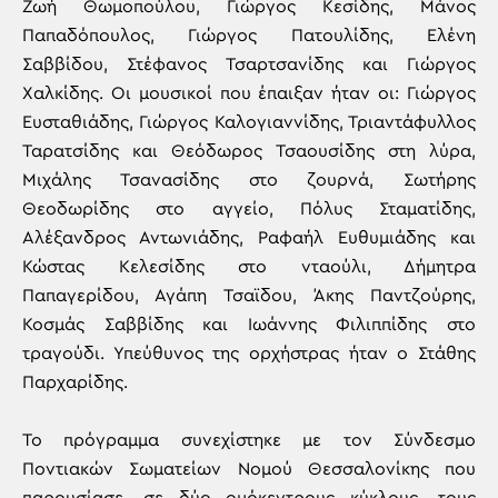
Ζωή Θωμοπούλου, Γιώργος Κεσίδης, Μάνος
Παπαδόπουλος, Γιώργος Πατουλίδης, Ελένη
Σαββίδου, Στέφανος Τσαρτσανίδης και Γιώργος
Χαλκίδης. Οι μουσικοί που έπαιξαν ήταν οι: Γιώργος
Ευσταθιάδης, Γιώργος Καλογιαννίδης, Τριαντάφυλλος
Ταρατσίδης και Θεόδωρος Τσαουσίδης στη λύρα,
Μιχάλης Τσανασίδης στο ζουρνά, Σωτήρης
Θεοδωρίδης στο αγγείο, Πόλυς Σταματίδης,
Αλέξανδρος Αντωνιάδης, Ραφαήλ Ευθυμιάδης και
Κώστας Κελεσίδης στο νταούλι, Δήμητρα
Παπαγερίδου, Αγάπη Τσαϊδου, Άκης Παντζούρης,
Κοσμάς Σαββίδης και Ιωάννης Φιλιππίδης στο
τραγούδι. Υπεύθυνος της ορχήστρας ήταν ο Στάθης
Παρχαρίδης.
Το πρόγραμμα συνεχίστηκε με τον Σύνδεσμο
Ποντιακών Σωματείων Νομού Θεσσαλονίκης που