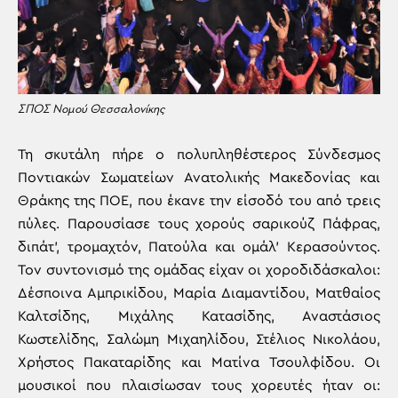
ΣΠΟΣ Νομού Θεσσαλονίκης
Τη σκυτάλη πήρε ο πολυπληθέστερος Σύνδεσμος
Ποντιακών Σωματείων Ανατολικής Μακεδονίας και
Θράκης της ΠΟΕ, που έκανε την είσοδό του από τρεις
πύλες. Παρουσίασε τους χορούς σαρικούζ Πάφρας,
διπάτ’, τρομαχτόν, Πατούλα και ομάλ’ Κερασούντος.
Τον συντονισμό της ομάδας είχαν οι χοροδιδάσκαλοι:
Δέσποινα Αμπρικίδου, Μαρία Διαμαντίδου, Ματθαίος
Καλτσίδης, Μιχάλης Κατασίδης, Αναστάσιος
Κωστελίδης, Σαλώμη Μιχαηλίδου, Στέλιος Νικολάου,
Χρήστος Πακαταρίδης και Ματίνα Τσουλφίδου. Οι
μουσικοί που πλαισίωσαν τους χορευτές ήταν οι: