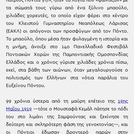
πάτριος Ποντία γη!», ήταν τα λόγια που «φώναξαν» με
τα σώματά τους γύρω από ένα ξύλινο μπαούλο,
χιλιάδες χορευτές, το οποίο είχαν φέρει στο κέντρο
του Κλειστού Γυμναστηρίου Νεαπόλεως Λάρισας
(ΕΑΚΛ) οι απόγονοι των προσφύγων από τον Πόντο.
Το μπαούλο, όπου μέσα ήταν φυλαγμένη η ιστορία και
η μνήμη, άνοιξε στο 14ο Πανελλαδικό Φεστιβάλ
Ποντιακών Χορών της Παμποντιακής Ομοσπονδίας
Ελλάδος και ο χρόνος γύρισε χιλιάδες χρόνια πίσω,
εκεί, στα βάθη των αιώνων, όταν μεγαλουργούσε ο
πολιτισμός των Ελλήνων στα νότια παράλια του
Ευξείνου Πόντου.
99 χρόνια ύστερα από τη μαύρη επέτειο της
19ης
Μαΐου 1919
—τότε ο Μουσταφά Κεμάλ πάτησε το πόδι
του στο λιμάνι της Σαμψούντας και ξεκίνησε τη
δεύτερη και σκληρότερη φάση της γενοκτονίας—, και
οι Πόντιοι έδωσαν βροντερό παρών στην