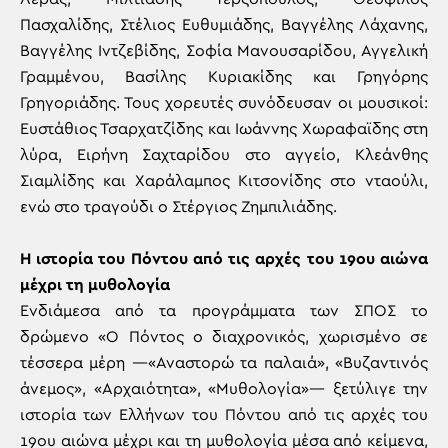
Πασχαλίδης, Στέλιος Ευθυμιάδης, Βαγγέλης Λάχανης,
Βαγγέλης Ιντζεβίδης, Σοφία Μανουσαρίδου, Αγγελική
Γραμμένου, Βασίλης Κυριακίδης και Γρηγόρης
Γρηγοριάδης. Τους χορευτές συνόδευσαν οι μουσικοί:
Ευστάθιος Τσαρχατζίδης και Ιωάννης Χωραφαϊδης στη
λύρα, Ειρήνη Σαχταρίδου στο αγγείο, Κλεάνθης
Σιαμλίδης και Χαράλαμπος Κιτσονίδης στο νταούλι,
ενώ στο τραγούδι ο Στέργιος Ζημπιλιάδης.
Η ιστορία του Πόντου από τις αρχές του 19ου αιώνα
μέχρι τη μυθολογία
Ενδιάμεσα από τα προγράμματα των ΣΠΟΣ το
δρώμενο «Ο Πόντος ο διαχρονικός, χωρισμένο σε
τέσσερα μέρη —«Αναστορώ τα παλαιά», «Βυζαντινός
άνεμος», «Αρχαιότητα», «Μυθολογία»— ξετύλιγε την
ιστορία των Ελλήνων του Πόντου από τις αρχές του
19ου αιώνα μέχρι και τη μυθολογία μέσα από κείμενα,