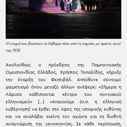
Η στιγμή που βγαίνουν τα λάβαρα πίσω από τη σημαία, με πρώτο, αυτό
της ΠΟΕ
Ακολούθως ο πρόεδρος της Παμποντιακής
Ομοσπονδίας Ελλάδος, Χρήστος Τοπαλίδης, κήρυξε
την έναρξη του Φεστιβάλ. Απηύθυνε σύντομο
χαιρετισμό όπου μεταξύ άλλων ανέφερε: «Σήμερα η
Λάρισα καθίστανται κέντρο του ποντιακού
ελληνισμού» […] «Απαιτούμε (σ.σ. η ελληνική
κυβέρνηση) να έρθει στο ύψος της ιστορικής ευθύνης
και να αναλάβει εκείνη τον αγώνα για τη διεθνή
αναγνώριση της γενοκτονίας. Σε κάθε περίπτωση,