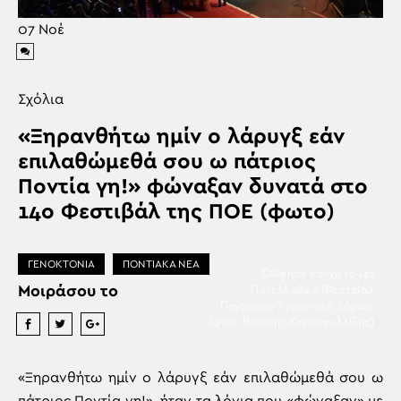
07
Νοέ
Σχόλια
«Ξηρανθήτω ημίν ο λάρυγξ εάν
επιλαθώμεθά σου ω πάτριος
Ποντία γη!» φώναξαν δυνατά στο
14ο Φεστιβάλ της ΠΟΕ (φωτο)
ΓΕΝΟΚΤΟΝΙΑ
ΠΟΝΤΙΑΚΑ ΝΕΑ
Άφησε εποχή το 14ο
Μοιράσου το
Πανελλαδικό Φεστιβάλ
Ποντιακών Χορών στη Λάρισα
(φωτ.: Βασίλης Καρυοφυλλίδης)
«Ξηρανθήτω ημίν ο λάρυγξ εάν επιλαθώμεθά σου ω