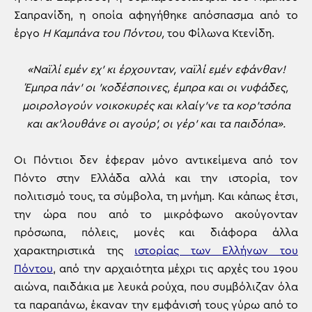
Σαπρανίδη, η οποία αφηγήθηκε απόσπασμα από το
έργο
Η Καμπάνα του Πόντου,
του Φίλωνα Κτενίδη.
«Ναϊλί εμέν εχ’ κι έρχουνταν, ναϊλί εμέν εφάνθαν!
Έμπρα πάν’ οι ’κοδέσποινες, έμπρα και οι νυφάδες,
μοιρολογούν νοικοκυρές και κλαίγ’νε τα κορ’τσόπα
και ακ’λουθάνε οι αγούρ’, οι γέρ’ και τα παιδόπα».
Οι Πόντιοι δεν έφεραν μόνο αντικείμενα από τον
Πόντο στην Ελλάδα αλλά και την ιστορία, τον
πολιτισμό τους, τα σύμβολα, τη μνήμη. Και κάπως έτσι,
την ώρα που από το μικρόφωνο ακούγονταν
πρόσωπα, πόλεις, μονές και διάφορα άλλα
χαρακτηριστικά της
ιστορίας των Ελλήνων του
Πόντου
, από την αρχαιότητα μέχρι τις αρχές του 19ου
αιώνα, παιδάκια με λευκά ρούχα, που συμβόλιζαν όλα
τα παραπάνω, έκαναν την εμφάνισή τους γύρω από το