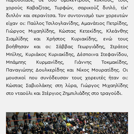
παρουσίασε, σε δύο ομόκεντρους κύκλους, τους
χορούς Καβαζίτας, Τυρφών, σαρικούζ διπλό, τίκ’
διπλόν και σερανίτσα. Τον συντονισμό των χορευτών
είχαν οι: Παύλος Τσιλογλανίδης, Αμανάτιος Πετρίδης,
Γιώργος Μιχαηλίδης, Κώστας Κετεκίδης, Κλεάνθης
Σιαμλίδης και Χρήστος Κυριακίδης, ενώ τους
βοήθησαν και οι: Σάββας Γεωργιάδης, Στράτος
Μπίλης, Κυριάκος Κυριακίδης, Δέσποινα Στεφανίδου,
Μπάμπης Κυρμανίδης, Γιάννης Τοκμακίδης,
Παναγιώτης Δουλκερίδης και Νίκος Μουρατίδης. Οι
μουσικοί που συνόδευσαν τους χορευτές ήταν οι:
Κώστας Σαβιολάκης στη λύρα, Γιώργος Μιχαηλίδης
στο νταούλι και Στέργιος Ζημπιλιάδης στο τραγούδι.