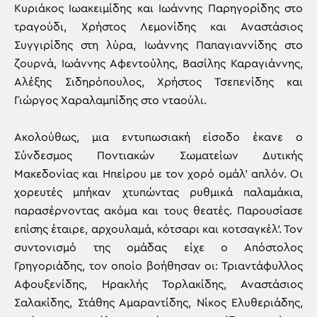
Κυριάκος Ιωακειμίδης και Ιωάννης Παρηγορίδης στο
τραγούδι, Χρήστος Λεμονίδης και Αναστάσιος
Συγγιρίδης στη λύρα, Ιωάννης Παπαγιαννίδης στο
ζουρνά, Ιωάννης Αφεντούλης, Βασίλης Καραγιάννης,
Αλέξης Σιδηρόπουλος, Χρήστος Τσεπενίδης και
Γιώργος Χαραλαμπίδης στο νταούλι.
Ακολούθως, μια εντυπωσιακή είσοδο έκανε ο
Σύνδεσμος Ποντιακών Σωματείων Δυτικής
Μακεδονίας και Ηπείρου με τον χορό ομάλ’ απλόν. Οι
χορευτές μπήκαν χτυπώντας ρυθμικά παλαμάκια,
παρασέρνοντας ακόμα και τους θεατές. Παρουσίασε
επίσης έταιρε, αρχουλαμά, κότσαρι και κοτσαγκέλ’. Τον
συντονισμό της ομάδας είχε ο Απόστολος
Γρηγοριάδης, τον οποίο βοήθησαν οι: Τριαντάφυλλος
Αφουξενίδης, Ηρακλής Τορλακίδης, Αναστάσιος
Σαλακίδης, Στάθης Αμαραντίδης, Νίκος Ελυθεριάδης,