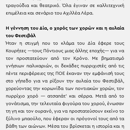
τραγούδια και θεατρικό. Όλα έγιναν σε καλλιτεχνική
επιμέλεια και σενάριο του Αχιλλέα Λέρα.
Η γέννηση του Δία, ο χορός των χορών και η αυλαία
του Φεστιβάλ
Ήταν η στιγμή που το κλάμα του Δία έφερε τους
Κουρήτες —τους Πόντιους μιας άλλης εποχής— για να
τον προστατεύουν από τον Κρόνο. Με βηματισμό
γνήσιων παλικαριών, οι δεκάδες πυρριχιστές από τις
πέντε περιφέρειες της ΠΟΕ έκαναν την εμφάνισή τους
στο γήπεδο για να ρίξουν την αυλαία του Φεστιβάλ,
χορεύοντας την κορωνίδα των ποντιακών χορών, τον
πυρρίχιο χορό — ατσαπάτ’ και σέρρα. Μετά από το
γονάτισμα, την τελευταία φιγούρα του χορού, ένωσαν
τη γη και τον ουρανό, για να προστατεύσουν εκείνο το
ξύλινο μπαούλο, που έφεραν οι πρόγονοί τους από τα
βάθη των αιώνων. Μέσα του βρίσκεται η ιστορία και η