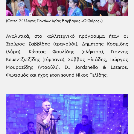
(Φωτο: Σύλλογος Ποντίων Αγίας Βαρβάρας «Ο Φάρος»)
Αναλυτικά, στο καλλιτεχνικό πρόγραμμα ήταν οι
Σταύρος Σαββίδης (τραγούδι), Δημήτρης Κοσμίδης
(λύρα), Κώστας Φουλίδης (πλήκτρα), Γιάννης
Κεμεντζετζίδης (τύμπανα), Σάββας Ηλιάδης, Γιώργος
Μουρατίδης (νταούλι). D.J Jordanello & Lazaros.
Φωτισμός και ήχος axon sound Νίκος Πιλίδης.