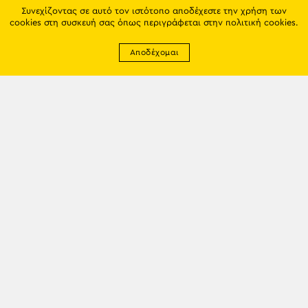
Συνεχίζοντας σε αυτό τον ιστότοπο αποδέχεστε την χρήση των
cookies στη συσκευή σας όπως περιγράφεται στην
πολιτική cookies
.
Αποδέχομαι
Newsletter
EMAIL: info@trapezounta.gr
TRAPEZOUNTA © 2017 | Made by VGwebthings