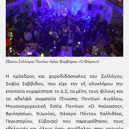
(Φωτο: Σύλλογος Ποντίων Αγίας Βαρβάρας «Ο Φάρος»)
Η πρόεδρος και χοροδιδάσκαλος του Συλλόγου,
Σοφία Σαββίδου, που είχε την εξ ολοκλήρου την
εποπτεία ευχαρίστησε το Δ.Σ, τα μέλη, τους φίλους και
τα αδελφά σωματεία (Ένωσης Ποντίων Αιγάλεω,
Μουσικοχορευτική Εστία Ποντίων «Ο Καύκασος»,
Βριλησσίων, Ν.Ιωνίας, Θέατρο Πόντου Καλλιθέας,
Περιστερίου, Εύβοιας) που παρευρέθηκαν, τους
εθελοντές και όλους όσοι συνέβαλαν στην επιτυχία