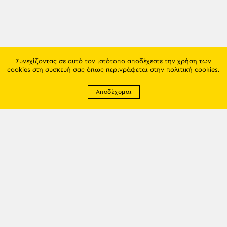
Συνεχίζοντας σε αυτό τον ιστότοπο αποδέχεστε την χρήση των
cookies στη συσκευή σας όπως περιγράφεται στην
πολιτική cookies
.
Αποδέχομαι
Newsletter
EMAIL: info@trapezounta.gr
TRAPEZOUNTA © 2017 | Made by VGwebthings