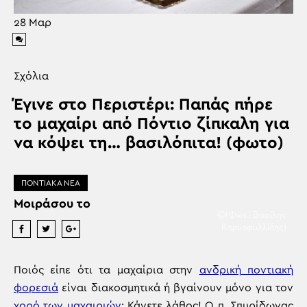
28
Μαρ
Σχόλια
Έγινε στο Περιστέρι: Παπάς πήρε
το μαχαίρι από Πόντιο ζίπκαλη για
να κόψει τη… βασιλόπιτα! (φωτο)
ΠΟΝΤΙΑΚΑ ΝΕΑ
Μοιράσου το
(Φωτ.: Βασίλης
Καρυοφυλλίδης)
Ποιός είπε ότι τα μαχαίρια στην
ανδρική ποντιακή
φορεσιά
είναι διακοσμητικά ή βγαίνουν μόνο για τον
χορό των μαχαιριών
; Κάνετε λάθος! Ο π. Σπυρίδωνας