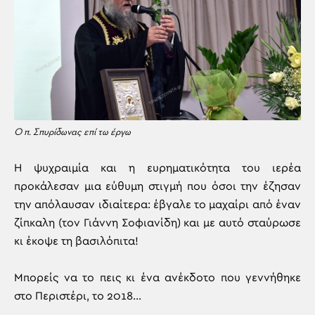
Ο π. Σπυρίδωνας επί τω έργω
Η ψυχραιμία και η ευρηματικότητα του ιερέα
προκάλεσαν μια εύθυμη στιγμή που όσοι την έζησαν
την απόλαυσαν ιδιαίτερα: έβγαλε το μαχαίρι από έναν
ζίπκαλη (τον Γιάννη Σοφιανίδη) και με αυτό σταύρωσε
κι έκοψε τη βασιλόπιτα!
Μπορείς να το πεις κι ένα ανέκδοτο που γεννήθηκε
στο Περιστέρι, το 2018…