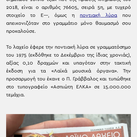
2018, είναι ο αριθμός 76605, σειρά 5η, με τυχερό
στοιχείο το Ε—, όμως η
ποντιακή λύρα
που
απεικονιζόταν στο γραμμάτιο μόνο θαυμασμό σου
προκαλούσε.
Το λαχείο έφερε την ποντιακή λύρα σε γραμματόσημο
του 1975 (εκδόθηκε το Δεκέμβριο της ίδιας χρονιάς),
αξίας 0,10 δραχμών και υπαγόταν στην τακτική
έκδοση για τα «Λαϊκά μουσικά όργανα». Την
προσαρμογή του έκανε ο Π. Γράββαλος και τυπώθηκε
στο τυπογραφείο «Ασπιώτη ΕΛΚΑ» σε 15.000.000
τεμάχια.