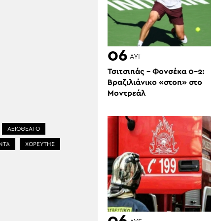
06
ΑΥΓ
Τσιτσιπάς – Φονσέκα 0-2:
Βραζιλιάνικο «στοπ» στο
Μοντρεάλ
ΑΞΙΟΘΕΑΤΟ
ΝΤΑ
ΧΟΡΕΥΤΗΣ