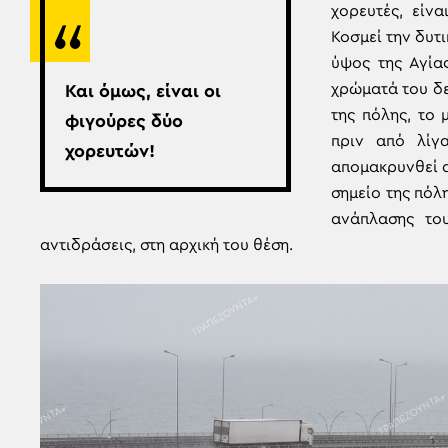
χορευτές, είν
Κοσμεί την δυτ
ύψος της Αγία
χρώματά του δ
Και όμως, είναι οι
της πόλης, το 
φιγούρες δύο
πριν από λίγα
χορευτών!
απομακρυνθεί α
σημείο της πόλ
ανάπλασης το
αντιδράσεις, στη αρχική του θέση.