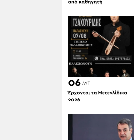
από καθηγητή
06
ΑΥΓ
Έρχονται τα Μετενλίδικα
2026