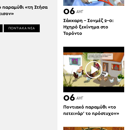
ό παραμύθι «τη Στήσα
06
ΑΥΓ
εισον»
Σάκκαρη – Σονμέζ 2-0:
Ηχηρό ξεκίνημα στο
ΠΟΝΤΙΑΚΑ ΝΕΑ
Τορόντο
06
ΑΥΓ
Ποντιακό παραμύθι «το
πετεινάρ’ το πρόστυχον»