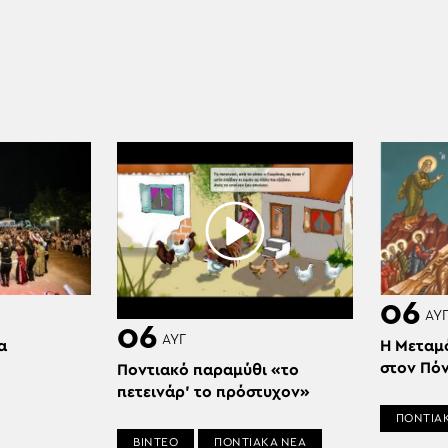
06
ΑΥ
06
ΑΥΓ
α
Η Μεταμ
στον Πό
Ποντιακό παραμύθι «το
πετεινάρ’ το πρόστυχον»
ΠΟΝΤΙΑ
ΒΙΝΤΕΟ
ΠΟΝΤΙΑΚΑ ΝΕΑ