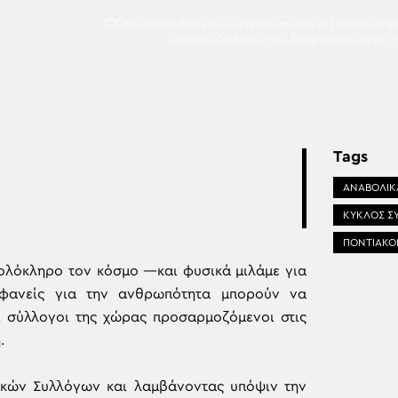
Όλοι οι πρόεδροι και οι εκπρόσωποι των 13 Ποντιακών 
κύκλο συζητήσεων που διοργάνωσαν φέτος σ
Tags
ΑΝΑΒΟΛΙΚ
ΚΥΚΛΟΣ Σ
ΠΟΝΤΙΑΚΟΙ
ολόκληρο τον κόσμο —και φυσικά μιλάμε για
φανείς για την ανθρωπότητα μπορούν να
οί σύλλογοι της χώρας προσαρμοζόμενοι στις
.
ικών Συλλόγων και λαμβάνοντας υπόψιν την