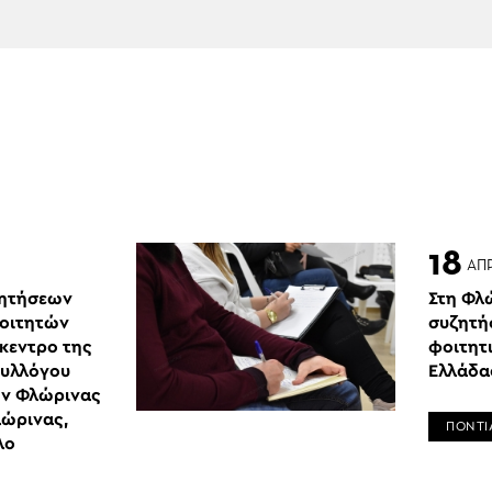
18
ΑΠ
ζητήσεων
Στη Φλ
οιτητών
συζητή
κεντρο της
φοιτητ
Συλλόγου
Ελλάδα
ών Φλώρινας
λώρινας,
ΠΟΝΤΙ
λο