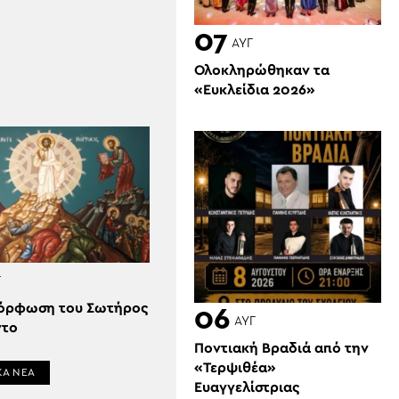
07
ΑΥΓ
Ολοκληρώθηκαν τα
«Ευκλείδια 2026»
Γ
όρφωση του Σωτήρος
06
ΑΥΓ
ντο
Ποντιακή Βραδιά από την
«Τερψιθέα»
ΚΑ ΝΕΑ
Ευαγγελίστριας