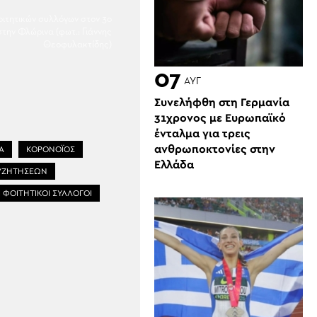
φοιτητικών συλλόγων στον 3ο
την Φλώρινα (φωτ.: Γιάννης
Θεοφυλακτίδης)
07
ΑΥΓ
Συνελήφθη στη Γερμανία
31χρονος με Ευρωπαϊκό
ένταλμα για τρεις
ανθρωποκτονίες στην
Α
ΚΟΡΟΝΟΪΟΣ
Ελλάδα
ΥΖΗΤΗΣΕΩΝ
 ΦΟΙΤΗΤΙΚΟΙ ΣΥΛΛΟΓΟΙ