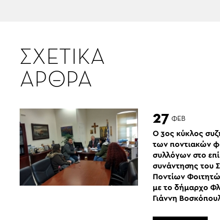
ΣΧΕΤΙΚΑ
ΑΡΘΡΑ
27
ΦΕΒ
Ο 3ος κύκλος συ
των ποντιακών φ
συλλόγων στο επί
συνάντησης του 
Ποντίων Φοιτητ
με το δήμαρχο Φ
Γιάννη Βοσκόπου