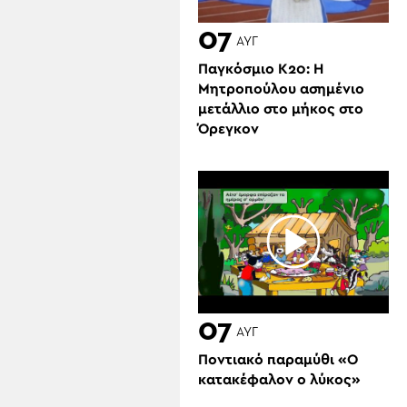
07
ΑΥΓ
Παγκόσμιο Κ20: Η
Μητροπούλου ασημένιο
μετάλλιο στο μήκος στο
Όρεγκον
07
ΑΥΓ
Ποντιακό παραμύθι «Ο
κατακέφαλον ο λύκος»