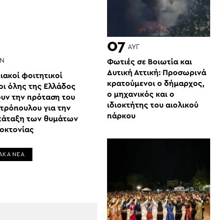
07
ΑΥΓ
ΎΝ
Φωτιές σε Βοιωτία και
Δυτική Αττική: Προσωρινά
ιακοί φοιτητικοί
κρατούμενοι ο δήμαρχος,
οι όλης της Ελλάδος
ο μηχανικός και ο
ουν την πρόταση του
ιδιοκτήτης του αιολικού
ετρόπουλου για την
πάρκου
τάταξη των θυμάτων
νοκτονίας
ΑΚΑ ΝΕΑ