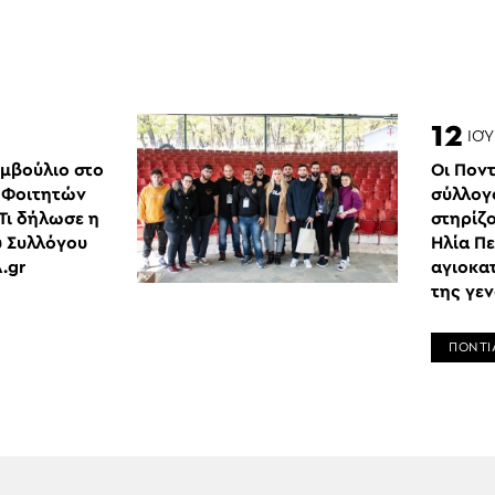
12
ΙΟ
υμβούλιο στο
Οι Ποντ
 Φοιτητών
σύλλογ
Τι δήλωσε η
στηρίζ
υ Συλλόγου
Ηλία Π
.gr
αγιοκα
της γε
ΠΟΝΤΙ