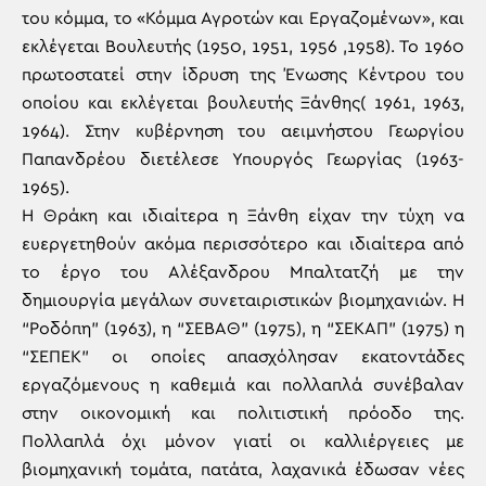
του κόμμα, το «Κόμμα Αγροτών και Εργαζομένων», και
εκλέγεται Βουλευτής (1950, 1951, 1956 ,1958). Το 1960
πρωτοστατεί στην ίδρυση της Ένωσης Κέντρου του
οποίου και εκλέγεται βουλευτής Ξάνθης( 1961, 1963,
1964). Στην κυβέρνηση του αειμνήστου Γεωργίου
Παπανδρέου διετέλεσε Υπουργός Γεωργίας (1963-
1965).
Η Θράκη και ιδιαίτερα η Ξάνθη είχαν την τύχη να
ευεργετηθούν ακόμα περισσότερο και ιδιαίτερα από
το έργο του Αλέξανδρου Μπαλτατζή με την
δημιουργία μεγάλων συνεταιριστικών βιομηχανιών. Η
“Ροδόπη” (1963), η “ΣΕΒΑΘ” (1975), η “ΣΕΚΑΠ” (1975) η
“ΣΕΠΕΚ” οι οποίες απασχόλησαν εκατοντάδες
εργαζόμενους η καθεμιά και πολλαπλά συνέβαλαν
στην οικονομική και πολιτιστική πρόοδο της.
Πολλαπλά όχι μόνον γιατί οι καλλιέργειες με
βιομηχανική τομάτα, πατάτα, λαχανικά έδωσαν νέες