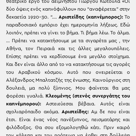
θεατρικό έργο του αείμνηστου Γιώργου Κωτούλα «Οι
δύο όψεις ενός καπνόφυλλου» που “αναφέρεται” στην
δεκαετία 1920-30. “….
Αριστείδης (καπνέμπορος):
Το
παραδοσιακό εμπόριο έχει ημερομηνία λήξεως. Εδώ
λοιπόν, πρέπει να γίνει το βήμα. Τι βήμα λέω. Το άλμα.
… Πρέπει να κατακτήσουμε με τα σιγαρέτα μας , την
Αθήνα, τον Πειραιά και τις άλλες μεγαλουπόλεις.
Επίσης πρέπει να κερδίσουμε ένα μεγάλο στοίχημα.
Και δεν είναι άλλο από το να κατακτήσουμε τις αγορές
του Αραβικού κόσμου. Αυτό που ονειρεύεται ο
Αλέξανδρος Μπαλτατζής της ένωσης. Καινούργιος στη
δουλειά, μα πολύ ξύπνιος. Μου φαίνεται θα μας
φορέσει γυαλιά.
Κλεομένης (στενός συνεργάτης του
καπνέμπορου):
Αστειεύεσαι βέβαια. Αυτός είναι
σχολιαρόπαιδο ακόμα.
Αριστείδης:
Αμ δε που είναι
έτσι. Είναι ένας νέος πανέξυπνος, πεισματάρης και
φιλόδοξος. Θα σου εξομολογηθώ κάτι. Πριν καιρό
τον κάλεσα και του πρότεινα να έρθει στη δούλεψη