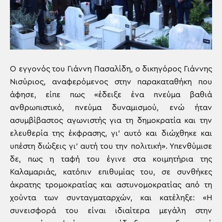
Ο εγγονός του Γιάννη Πασαλίδη, ο δικηγόρος Γιάννης
Νισύριος, αναφερόμενος στην παρακαταθήκη που
άφησε, είπε πως «έδειξε ένα πνεύμα βαθιά
ανθρωπιστικό, πνεύμα δυναμισμού, ενώ ήταν
ασυμβίβαστος αγωνιστής για τη δημοκρατία και την
ελευθερία της έκφρασης, γι’ αυτό και διώχθηκε και
υπέστη διώξεις γι’ αυτή του την πολιτική». Υπενθύμισε
δε, πως η ταφή του έγινε στα κοιμητήρια της
Καλαμαριάς, κατόπιν επιθυμίας του, σε συνθήκες
άκρατης τρομοκρατίας και αστυνομοκρατίας από τη
χούντα των συνταγματαρχών, και κατέληξε: «Η
συνεισφορά του είναι ιδιαίτερα μεγάλη στην