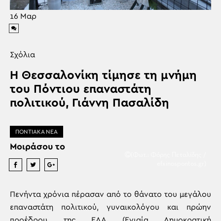
16
Μαρ
Σχόλια
Η Θεσσαλονίκη τίμησε τη μνήμη
του Πόντιου επαναστάτη
πολιτικού, Γιάννη Πασαλίδη
ΠΟΝΤΙΑΚΑ ΝΕΑ
Μοιράσου το
(Φωτ.: Φόρης Πεταλίδης /
efxinospontos.gr)
Πενήντα χρόνια πέρασαν από το θάνατο του μεγάλου
επαναστάτη πολιτικού, γυναικολόγου και πρώην
προέδρου της ΕΔΑ (Ενιαία Δημοκρατική