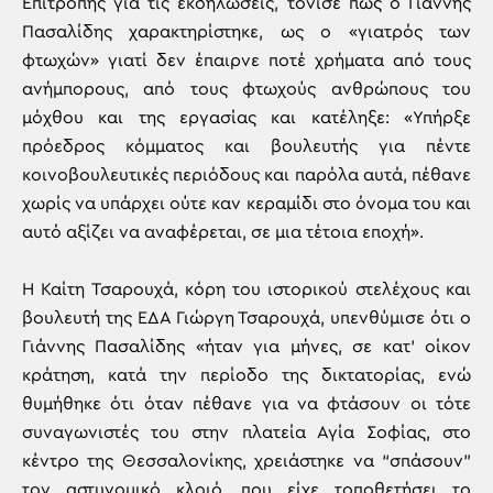
Επιτροπής για τις εκδηλώσεις, τόνισε πως ο Γιάννης
Πασαλίδης χαρακτηρίστηκε, ως ο «γιατρός των
φτωχών» γιατί δεν έπαιρνε ποτέ χρήματα από τους
ανήμπορους, από τους φτωχούς ανθρώπους του
μόχθου και της εργασίας και κατέληξε: «Υπήρξε
πρόεδρος κόμματος και βουλευτής για πέντε
κοινοβουλευτικές περιόδους και παρόλα αυτά, πέθανε
χωρίς να υπάρχει ούτε καν κεραμίδι στο όνομα του και
αυτό αξίζει να αναφέρεται, σε μια τέτοια εποχή».
Η Καίτη Τσαρουχά, κόρη του ιστορικού στελέχους και
βουλευτή της ΕΔΑ Γιώργη Τσαρουχά, υπενθύμισε ότι ο
Γιάννης Πασαλίδης «ήταν για μήνες, σε κατ’ οίκον
κράτηση, κατά την περίοδο της δικτατορίας, ενώ
θυμήθηκε ότι όταν πέθανε για να φτάσουν οι τότε
συναγωνιστές του στην πλατεία Αγία Σοφίας, στο
κέντρο της Θεσσαλονίκης, χρειάστηκε να “σπάσουν”
τον αστυνομικό κλοιό, που είχε τοποθετήσει το