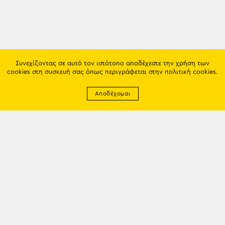
Συνεχίζοντας σε αυτό τον ιστότοπο αποδέχεστε την χρήση των
cookies στη συσκευή σας όπως περιγράφεται στην
πολιτική cookies
.
Αποδέχομαι
Newsletter
EMAIL: info@trapezounta.gr
TRAPEZOUNTA © 2017 | Made by VGwebthings