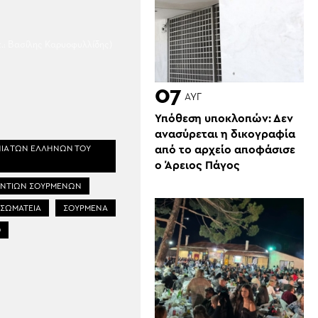
.: Βασίλης Καρυοφυλλίδης)
07
ΑΥΓ
Υπόθεση υποκλοπών: Δεν
ανασύρεται η δικογραφία
από το αρχείο αποφάσισε
ΙΑ ΤΩΝ ΕΛΛΗΝΩΝ ΤΟΥ
ο Άρειος Πάγος
ΝΤΙΩΝ ΣΟΥΡΜΕΝΩΝ
 ΣΩΜΑΤΕΙΑ
ΣΟΥΡΜΕΝΑ
Ο