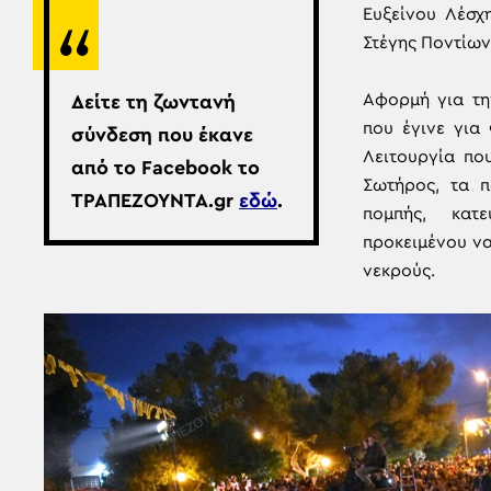
Ευξείνου Λέσχ
Στέγης Ποντίων
Αφορμή για τη
Δείτε τη ζωντανή
που έγινε για
σύνδεση που έκανε
Λειτουργία πο
από το Facebook το
Σωτήρος, τα π
ΤΡΑΠΕΖΟΥΝΤΑ.gr
εδώ
.
πομπής, κατ
προκειμένου να
νεκρούς.