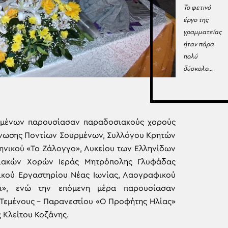
Το φετινό
έργο της
γραμματείας
ήταν πάρα
πολύ
δύσκολο…
υρμένων παρουσίασαν παραδοσιακούς χορούς
 Ένωσης Ποντίων Σουρμένων, Συλλόγου Κρητών
ηνικού «Το Ζάλογγο», Λυκείου των Ελληνίδων
σιακών Χορών Ιεράς Μητρόπολης Γλυφάδας
τικού Εργαστηρίου Νέας Ιωνίας, Λαογραφικού
σι», ενώ την επόμενη μέρα παρουσίασαν
 Τεμένους – Παρανεστίου «Ο Προφήτης Ηλίας»
 Κλείτου Κοζάνης.