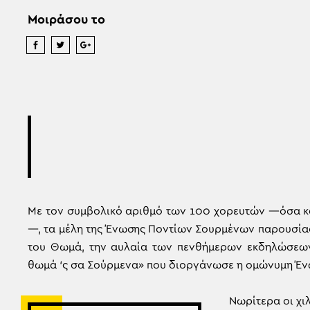
Μοιράσου το
Με τον συμβολικό αριθμό των 100 χορευτών —όσα κα
—, τα μέλη της Ένωσης Ποντίων Σουρμένων παρουσί
του Θωμά, την αυλαία των πενθήμερων εκδηλώσεων
θωμά ‘ς σα Σούρμενα» που διοργάνωσε η ομώνυμη Ένωσ
Νωρίτερα οι χι