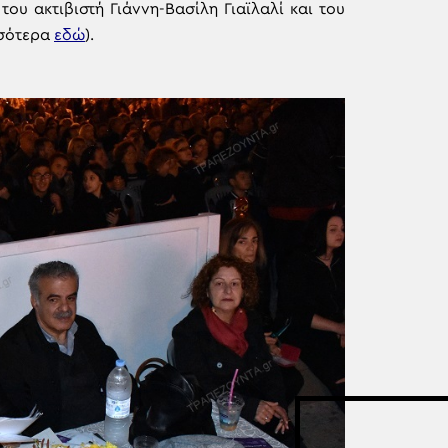
ου ακτιβιστή Γιάννη-Βασίλη Γιαϊλαλί και του
σσότερα
εδώ
).