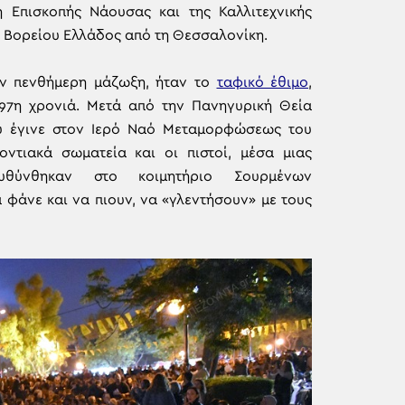
η Επισκοπής Νάουσας και της Καλλιτεχνικής
 Βορείου Ελλάδος από τη Θεσσαλονίκη.
ν πενθήμερη μάζωξη, ήταν το
ταφικό έθιμο
,
 97η χρονιά. Μετά από την Πανηγυρική Θεία
υ έγινε στον Ιερό Ναό Μεταμορφώσεως του
οντιακά σωματεία και οι πιστοί, μέσα μιας
ευθύνθηκαν στο κοιμητήριο Σουρμένων
 φάνε και να πιουν, να «γλεντήσουν» με τους