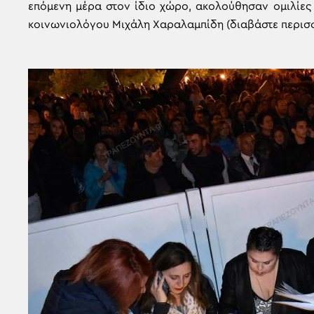
επόμενη μέρα στον ίδιο χώρο, ακολούθησαν ομιλίες τ
κοινωνιολόγου Μιχάλη Χαραλαμπίδη (διαβάστε περι