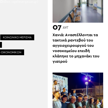
(Φωτ.: ageliesergasias.gr)
07
ΑΥΓ
Χανιά: Aναστέλλονται τα
ΚΟΙΝΩΝΙΚΟ ΜΕΡΙΣΜΑ
τακτικά ραντεβού του
αγγειοχειρουργού του
νοσοκομείου επειδή
Ο ΟΙΚΟΝΟΜΙΚΩΝ
κλάπηκε το μηχανάκι του
γιατρού