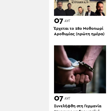
07
ΑΥΓ
Έρχεται το 28ο Μοθοπωρί
Αροθυμίας (πρώτη ημέρα)
07
ΑΥΓ
Συνελήφθη στη Γερμανία