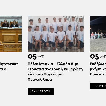
05
05
ΑΥΓ
ΑΥΓ
Μητσοτάκη
Πόλο: Ισπανία – Ελλάδα 8-9:
Εκδήλωση
α οι
Τεράστια ανατροπή και πρώτη
μνήμη κ
νίκη στο Παγκόσμιο
Ποντιακ
Πρωτάθλημα
ΕΝΗΜΕ
ΕΝΗΜΕΡΩΣΗ