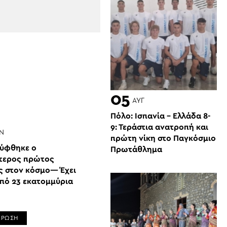
05
ΑΥΓ
Πόλο: Ισπανία – Ελλάδα 8-
9: Τεράστια ανατροπή και
ΑΝ
πρώτη νίκη στο Παγκόσμιο
ύφθηκε ο
Πρωτάθλημα
τερος πρώτος
ς στον κόσμο— Έχει
πό 23 εκατομμύρια
ΕΡΩΣΗ