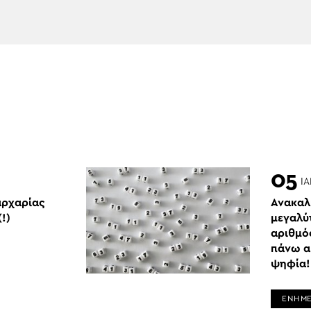
05
Ι
αρχαρίας
Ανακαλ
!)
μεγαλύ
αριθμό
πάνω α
ψηφία!
ΕΝΗΜ