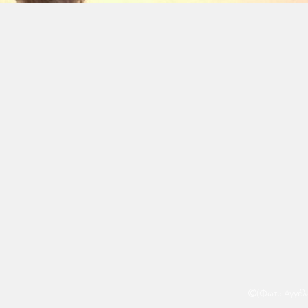
(Φωτ.: Αγγέ