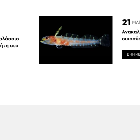
21
ΜΑ
ο
Ανακαλ
αλάσσιο
οικοσύ
ήτη στο
ΕΝΗΜ