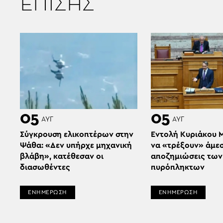
ΕΠΙΣΗΣ
05
05
ΑΥΓ
ΑΥΓ
Σύγκρουση ελικοπτέρων στην
Εντολή Κυριάκου 
Ψάθα: «Δεν υπήρχε μηχανική
να «τρέξουν» άμεσ
βλάβη», κατέθεσαν οι
αποζημιώσεις των
διασωθέντες
πυρόπληκτων
ΕΝΗΜΕΡΩΣΗ
ΕΝΗΜΕΡΩΣΗ