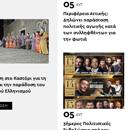
05
ΑΥΓ
Περιφέρεια Αττικής:
Δηλώνει παράσταση
πολιτικής αγωγής κατά
των συλληφθέντων για
την φωτιά
 στο Καστόρι για τη
αι την παράδοση του
ού Ελληνισμού
ΡΩΣΗ
05
ΑΥΓ
3ήμερες Πολιτιστικές
Εκδηλώσεις από τον