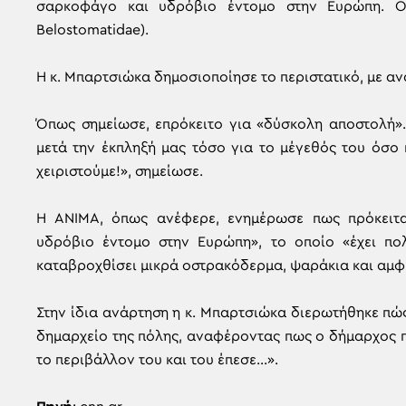
σαρκοφάγο και υδρόβιο έντομο στην Ευρώπη. Ονομ
Belostomatidae).
Η κ. Μπαρτσιώκα δημοσιοποίησε το περιστατικό, με αν
Όπως σημείωσε, επρόκειτο για «δύσκολη αποστολή».
μετά την έκπληξή μας τόσο για το μέγεθός του όσο 
χειριστούμε!», σημείωσε.
Η ΑΝΙΜΑ, όπως ανέφερε, ενημέρωσε πως πρόκειται
υδρόβιο έντομο στην Ευρώπη», το οποίο «έχει πο
καταβροχθίσει μικρά οστρακόδερμα, ψαράκια και αμφ
Στην ίδια ανάρτηση η κ. Μπαρτσιώκα διερωτήθηκε π
δημαρχείο της πόλης, αναφέροντας πως ο δήμαρχος πι
το περιβάλλον του και του έπεσε…».