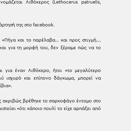
άζεται Λιθόκερος (Lethocerus patruelis,
άρτησή της στο facebook.
 «Πήγα και το παρέλαβα… και προς στιγμή….
και για τη μορφή του, δεν ξέραμε πώς να το
 για έναν Λιθόκερο, ήτοι «το μεγαλύτερο
λύ ισχυρό και επίπονο δάγκωμα, μπορεί να
ίβια».
ώς ακριβώς βρέθηκε το σαρκοφάγο έντομο στο
στεύει «ότι κάποιο πουλί το είχε αρπάξει από