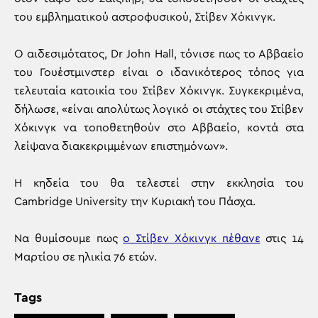
του εμβληματικού αστροφυσικού, Στίβεν Χόκινγκ.
Ο αιδεσιμότατος, Dr John Hall, τόνισε πως το Αββαείο
του Γουέστμινστερ είναι ο ιδανικότερος τόπος για
τελευταία κατοικία του Στίβεν Χόκινγκ. Συγκεκριμένα,
δήλωσε, «είναι απολύτως λογικό οι στάχτες του Στίβεν
Χόκινγκ να τοποθετηθούν στο Αββαείο, κοντά στα
λείψανα διακεκριμμένων επιστημόνων».
Η κηδεία του θα τελεστεί στην εκκλησία του
Cambridge University την Κυριακή του Πάσχα.
Να θυμίσουμε πως
ο Στίβεν Χόκινγκ πέθανε
στις 14
Μαρτίου σε ηλικία 76 ετών.
Tags