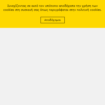
Συνεχίζοντας σε αυτό τον ιστότοπο αποδέχεστε την χρήση των
cookies στη συσκευή σας όπως περιγράφεται στην
πολιτική cookies
.
Αποδέχομαι
Newsletter
EMAIL: info@trapezounta.gr
TRAPEZOUNTA © 2017 | Made by VGwebthings