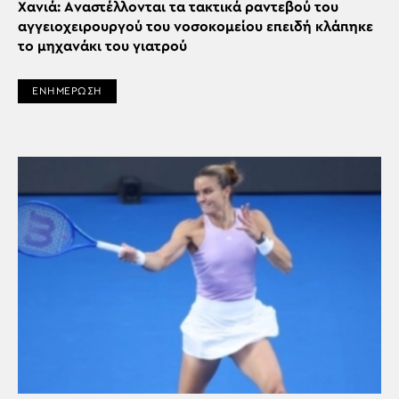
Χανιά: Aναστέλλονται τα τακτικά ραντεβού του
αγγειοχειρουργού του νοσοκομείου επειδή κλάπηκε
το μηχανάκι του γιατρού
ΕΝΗΜΕΡΩΣΗ