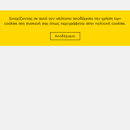
Συνεχίζοντας σε αυτό τον ιστότοπο αποδέχεστε την χρήση των
cookies στη συσκευή σας όπως περιγράφεται στην
πολιτική cookies
.
Αποδέχομαι
Newsletter
EMAIL: info@trapezounta.gr
TRAPEZOUNTA © 2017 | Made by VGwebthings